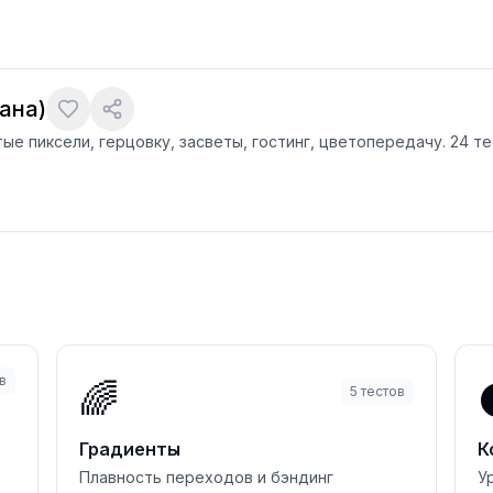
ана)
ые пиксели, герцовку, засветы, гостинг, цветопередачу. 24 т
в
🌈
5
тестов
Градиенты
К
Плавность переходов и бэндинг
У