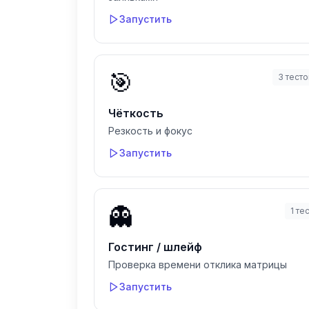
Запустить
🎯
3
тесто
Чёткость
Резкость и фокус
Запустить
👻
1
тес
Гостинг / шлейф
Проверка времени отклика матрицы
Запустить