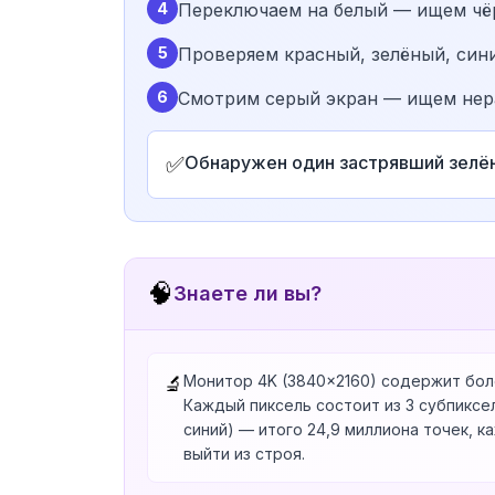
4
Переключаем на белый — ищем чёр
5
Проверяем красный, зелёный, син
6
Смотрим серый экран — ищем нер
✅
Обнаружен один застрявший зелёны
🧠
Знаете ли вы?
Монитор 4K (3840×2160) содержит боле
🔬
Каждый пиксель состоит из 3 субпиксел
синий) — итого 24,9 миллиона точек, 
выйти из строя.