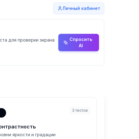
Личный кабинет
Спросить
еста для проверки экрана
AI
⚫
3
тестов
онтрастность
ровни яркости и градации