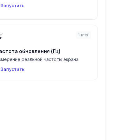
Запустить
⚡
1
тест
астота обновления (Гц)
змерение реальной частоты экрана
Запустить