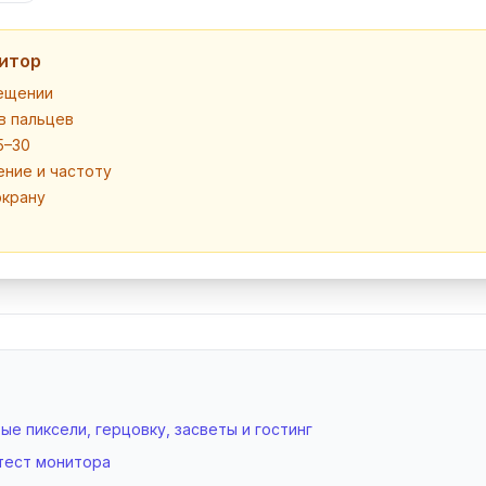
нитор
мещении
в пальцев
5–30
ние и частоту
экрану
е пиксели, герцовку, засветы и гостинг
тест монитора