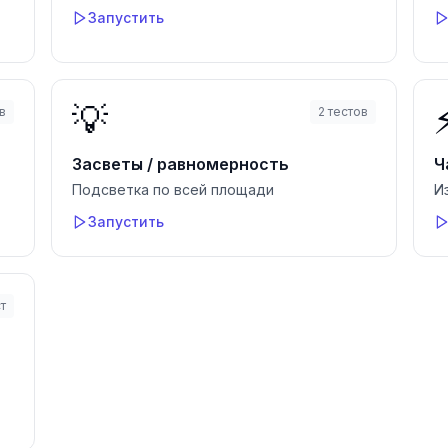
Запустить
💡
в
2
тестов
Засветы / равномерность
Ч
Подсветка по всей площади
И
Запустить
т