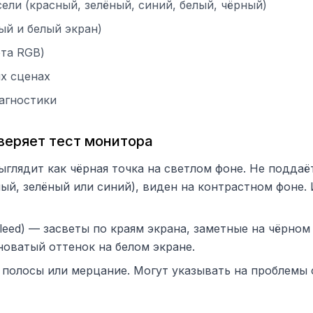
ели (красный, зелёный, синий, белый, чёрный)
ый и белый экран)
та RGB)
ых сценах
агностики
веряет тест монитора
ыглядит как чёрная точка на светлом фоне. Не подда
ный, зелёный или синий), виден на контрастном фоне.
bleed) — засветы по краям экрана, заметные на чёрно
новатый оттенок на белом экране.
полосы или мерцание. Могут указывать на проблемы 