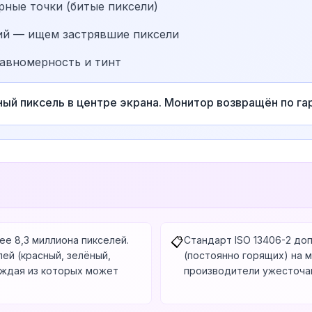
ные точки (битые пиксели)
ий — ищем застрявшие пиксели
авномерность и тинт
й пиксель в центре экрана. Монитор возвращён по гар
е 8,3 миллиона пикселей.
Стандарт ISO 13406-2 доп
📋
ей (красный, зелёный,
(постоянно горящих) на м
каждая из которых может
производители ужесточаю