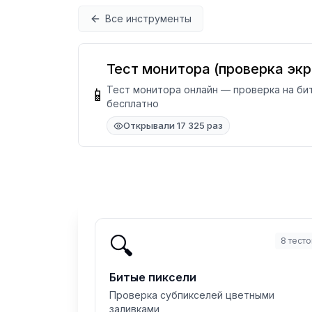
Перейти к содержимому
Все инструменты
Тест монитора (проверка экр
Тест монитора онлайн — проверка на бит
📱
бесплатно
Открывали 17 325 раз
🔍
8
тесто
Битые пиксели
Проверка субпикселей цветными
заливками