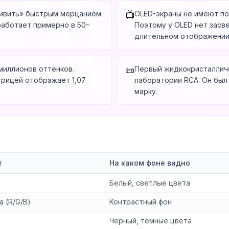
живить» быстрым мерцанием
OLED-экраны не имеют по
📺
работает примерно в 50–
Поэтому у OLED нет засвет
длительном отображении
 миллионов оттенков.
Первый жидкокристалличе
📜
трицей отображает 1,07
лаборатории RCA. Он бы
марку.
т
На каком фоне видно
Белый, светлые цвета
а (R/G/B)
Контрастный фон
Чёрный, тёмные цвета