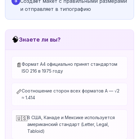
5
Создаёт макет с правильными размерами
и отправляет в типографию
🧠
Знаете ли вы?
Формат A4 официально принят стандартом
📄
ISO 216 в 1975 году
Соотношение сторон всех форматов A — √2
📏
≈ 1.414
В США, Канаде и Мексике используется
🇺🇸
американский стандарт (Letter, Legal,
Tabloid)