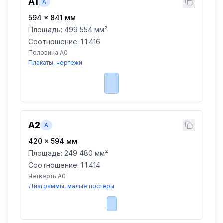
A1
A
594
×
841
мм
Площадь:
499 554 мм²
Соотношение: 1:
1.416
Половина A0
Плакаты, чертежи
A2
A
420
×
594
мм
Площадь:
249 480 мм²
Соотношение: 1:
1.414
Четверть A0
Диаграммы, малые постеры