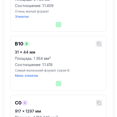
Соотношение: 1:
1.409
Очень малый формат
Этикетки
B10
B
31
×
44
мм
Площадь:
1 364 мм²
Соотношение: 1:
1.419
Самый маленький формат серии B
Мини-этикетки
C0
C
917
×
1297
мм