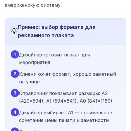
американскую систему.
Пример: выбор формата для
💡
рекламного плаката
1
Дизайнер готовит плакат для
мероприятия
2
Клиент хочет формат, хорошо заметный
на улице
3
Справочник показывает размеры: A2
(420×594), A1 (594×841), A0 (841×1189)
4
Дизайнер выбирает A1 — оптимальное
сочетание цены печати и заметности