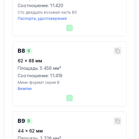
Соотношение: 1:
1.420
Сто двадцать восьмая часть B0
Паспорта, удостоверения
B8
B
62
×
88
мм
Площадь:
5 456 мм²
Соотношение: 1:
1.419
Мини-формат серии B
Визитки
B9
B
44
×
62
мм
Площадь:
2 728 мм²