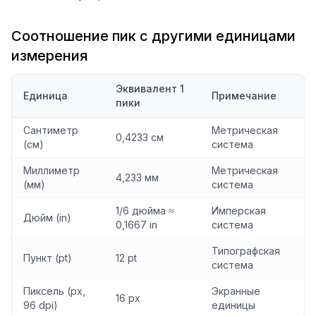
Соотношение пик с другими единицами
измерения
Эквивалент 1
Единица
Примечание
пики
Сантиметр
Метрическая
0,4233 см
(см)
система
Миллиметр
Метрическая
4,233 мм
(мм)
система
1/6 дюйма ≈
Имперская
Дюйм (in)
0,1667 in
система
Типографская
Пункт (pt)
12 pt
система
Пиксель (px,
Экранные
16 px
96 dpi)
единицы