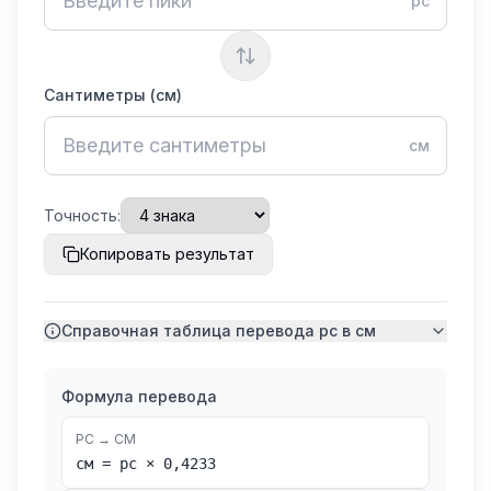
pc
Сантиметры (см)
см
Точность:
Копировать результат
Справочная таблица перевода pc в см
Пики
Сантиметры
Миллиметры
(pc)
Формула перевода
(см)
(мм)
1
0,4233
см
4,23
мм
pc
PC → CM
см = pc × 0,4233
2
0,8467
см
8,47
мм
pc