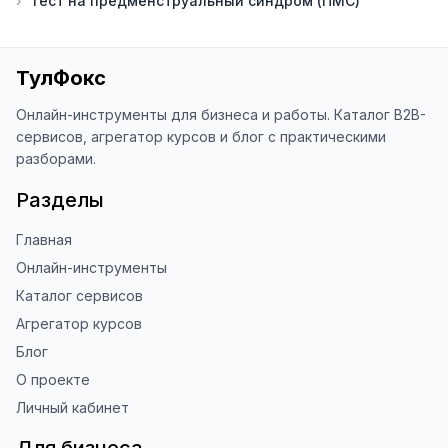
›
Тест на предменструальный синдром (ПМС)
благодарен за отзыв о сайте в 
Яндекс.Браузере (нажмите на ⋮ → 
«Оценить сайт» в панели браузера). 
Это помогает другим людям находить 
ТулФокс
наши инструменты!

Онлайн-инструменты для бизнеса и работы. Каталог B2B-
Благодарю за доверие и 
сервисов, агрегатор курсов и блог с практическими
использование ToolFox! 🚀
разборами.
Разделы
Главная
Онлайн-инструменты
Каталог сервисов
Агрегатор курсов
Блог
О проекте
Личный кабинет