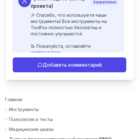
Закреплено
проекта)
🎉 Спасибо, что используете наши 
инструменты! Все инструменты на 
ToolFox полностью бесплатны и 
постоянно улучшаются.

📝 Пожалуйста, оставляйте 
комментарии:

- Если инструмент работает 
Добавить комментарий
некорректно

- Если есть идеи по улучшению

- Поделитесь своим опытом 
использования

👍 Ставьте лайки/дизлайки - это 
Главная
помогает мне понять, какие 
инструменты нуждаются в доработке. 
›
Инструменты
Я обновляю сайт каждую неделю на 
›
Психология и тесты
основе вашей обратной связи.

›
Медицинские шкалы
⭐ Если вам нравится ToolFox — буду 