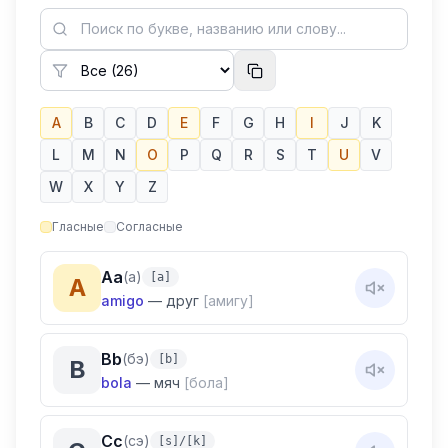
A
B
C
D
E
F
G
H
I
J
K
L
M
N
O
P
Q
R
S
T
U
V
W
X
Y
Z
Гласные
Согласные
A
a
(
а
)
[a]
A
amigo
—
друг
[амигу]
Название буквы
B
b
(
бэ
)
[b]
B
а
bola
—
мяч
[бола]
Произношение
Название буквы
C
c
(
сэ
)
[s]/[k]
[a]