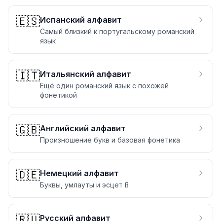
🇪🇸
Испанский алфавит
Самый близкий к португальскому романский
язык
🇮🇹
Итальянский алфавит
Ещё один романский язык с похожей
фонетикой
🇬🇧
Английский алфавит
Произношение букв и базовая фонетика
🇩🇪
Немецкий алфавит
Буквы, умлауты и эсцет ß
🇷🇺
Русский алфавит