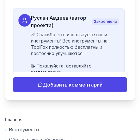
Руслан Авдеев (автор
Закреплено
проекта)
🎉 Спасибо, что используете наши 
инструменты! Все инструменты на 
ToolFox полностью бесплатны и 
постоянно улучшаются.

📝 Пожалуйста, оставляйте 
комментарии:

- Если инструмент работает 
Добавить комментарий
некорректно

- Если есть идеи по улучшению

- Поделитесь своим опытом 
использования

👍 Ставьте лайки/дизлайки - это 
Главная
помогает мне понять, какие 
инструменты нуждаются в доработке. 
›
Инструменты
Я обновляю сайт каждую неделю на 
›
Образование и обучение