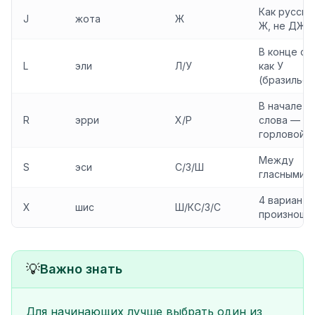
Как русско
J
жота
Ж
Ж, не ДЖ
В конце сл
L
эли
Л/У
как У
(бразильск
В начале
R
эрри
Х/Р
слова —
горловой Х
Между
S
эси
С/З/Ш
гласными —
4 варианта
X
шис
Ш/КС/З/С
произноше
💡
Важно знать
Для начинающих лучше выбрать один из