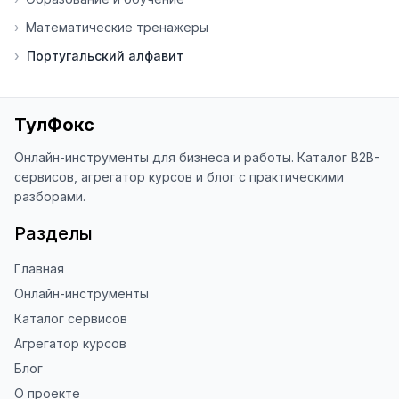
основе вашей обратной связи.

›
Математические тренажеры
⭐ Если вам нравится ToolFox — буду 
›
Португальский алфавит
благодарен за отзыв о сайте в 
Яндекс.Браузере (нажмите на ⋮ → 
«Оценить сайт» в панели браузера). 
Это помогает другим людям находить 
ТулФокс
наши инструменты!

Онлайн-инструменты для бизнеса и работы. Каталог B2B-
Благодарю за доверие и 
сервисов, агрегатор курсов и блог с практическими
использование ToolFox! 🚀
разборами.
Разделы
Главная
Онлайн-инструменты
Каталог сервисов
Агрегатор курсов
Блог
О проекте