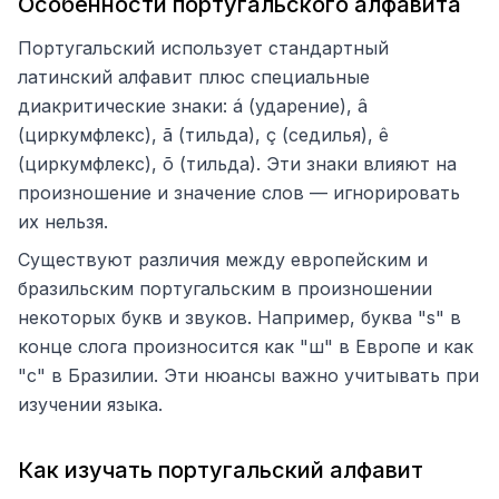
Особенности португальского алфавита
Португальский использует стандартный
латинский алфавит плюс специальные
диакритические знаки: á (ударение), â
(циркумфлекс), ã (тильда), ç (седилья), ê
(циркумфлекс), õ (тильда). Эти знаки влияют на
произношение и значение слов — игнорировать
их нельзя.
Существуют различия между европейским и
бразильским португальским в произношении
некоторых букв и звуков. Например, буква "s" в
конце слога произносится как "ш" в Европе и как
"с" в Бразилии. Эти нюансы важно учитывать при
изучении языка.
Как изучать португальский алфавит