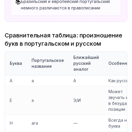
Бразильский и европейский португальский
📚
немного различаются в правописании
Сравнительная таблица: произношение
букв в португальском и русском
Ближайший
Португальское
Буква
русский
Особенно
название
аналог
A
а
А
Как русско
Может
звучать ка
E
э
Э/И
в безударн
позиции
Всегда не
H
ага
—
буква