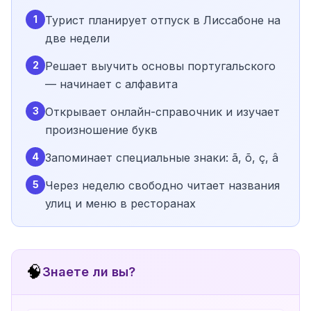
1
Турист планирует отпуск в Лиссабоне на
две недели
2
Решает выучить основы португальского
— начинает с алфавита
3
Открывает онлайн-справочник и изучает
произношение букв
4
Запоминает специальные знаки: ã, õ, ç, â
5
Через неделю свободно читает названия
улиц и меню в ресторанах
🧠
Знаете ли вы?