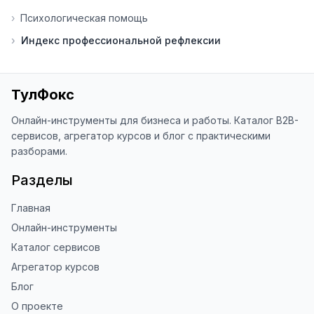
›
Психологическая помощь
⭐ Если вам нравится ToolFox — буду 
›
Индекс профессиональной рефлексии
благодарен за отзыв о сайте в 
Яндекс.Браузере (нажмите на ⋮ → 
«Оценить сайт» в панели браузера). 
Это помогает другим людям находить 
ТулФокс
наши инструменты!

Онлайн-инструменты для бизнеса и работы. Каталог B2B-
Благодарю за доверие и 
сервисов, агрегатор курсов и блог с практическими
использование ToolFox! 🚀
разборами.
Разделы
Главная
Онлайн-инструменты
Каталог сервисов
Агрегатор курсов
Блог
О проекте