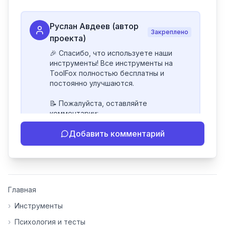
Руслан Авдеев (автор
Закреплено
проекта)
🎉 Спасибо, что используете наши 
инструменты! Все инструменты на 
ToolFox полностью бесплатны и 
постоянно улучшаются.

📝 Пожалуйста, оставляйте 
комментарии:

- Если инструмент работает 
Добавить комментарий
некорректно

- Если есть идеи по улучшению

- Поделитесь своим опытом 
использования

👍 Ставьте лайки/дизлайки - это 
Главная
помогает мне понять, какие 
инструменты нуждаются в доработке. 
›
Инструменты
Я обновляю сайт каждую неделю на 
›
Психология и тесты
основе вашей обратной связи.
