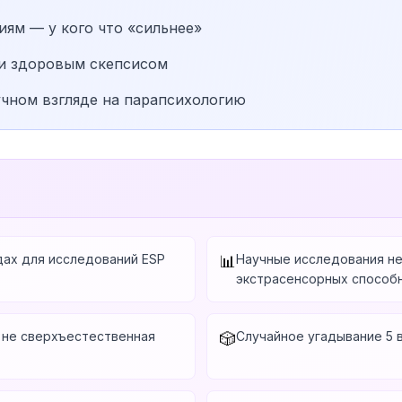
иям — у кого что «сильнее»
и здоровым скепсисом
учном взгляде на парапсихологию
дах для исследований ESP
Научные исследования н
📊
экстрасенсорных способ
а не сверхъестественная
Случайное угадывание 5 
🎲