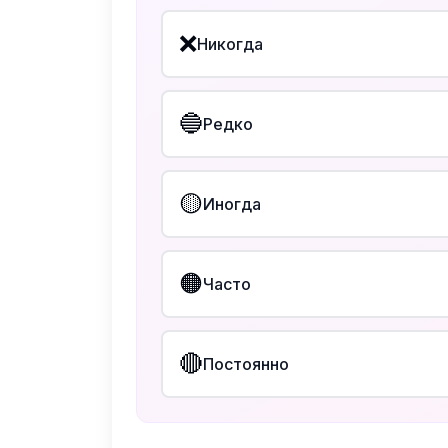
❌
Никогда
🔵
Редко
🟡
Иногда
🟠
Часто
🔴
Постоянно