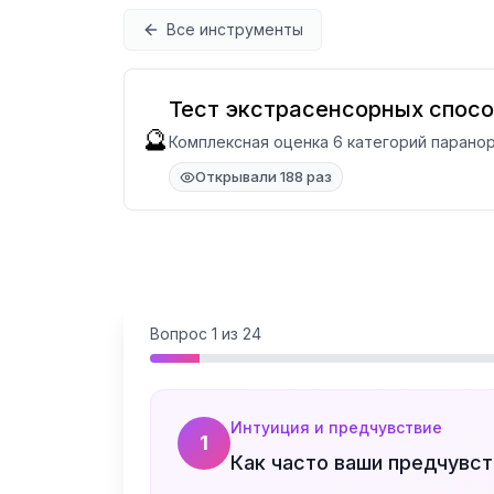
Перейти к содержимому
Все инструменты
Тест экстрасенсорных спос
🔮
Комплексная оценка 6 категорий паран
Открывали 188 раз
Вопрос
1
из
24
Интуиция и предчувствие
1
Как часто ваши предчувс