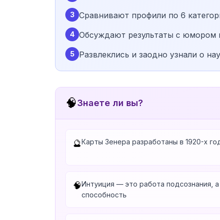
3
Сравнивают профили по 6 категор
4
Обсуждают результаты с юмором 
5
Развлеклись и заодно узнали о на
🧠
Знаете ли вы?
Карты Зенера разработаны в 1920-х го
🔮
Интуиция — это работа подсознания, 
🧠
способность