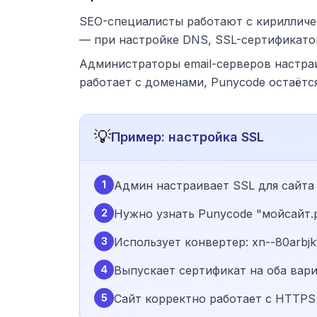
SEO-специалисты работают с кирилличе
— при настройке DNS, SSL-сертификатов
Администраторы email-серверов настра
работает с доменами, Punycode остаётс
💡
Пример: настройка SSL
1
Админ настраивает SSL для сайта
2
Нужно узнать Punycode "мойсайт.
3
Использует конвертер: xn--80arbjktj
4
Выпускает сертификат на оба вар
5
Сайт корректно работает с HTTPS