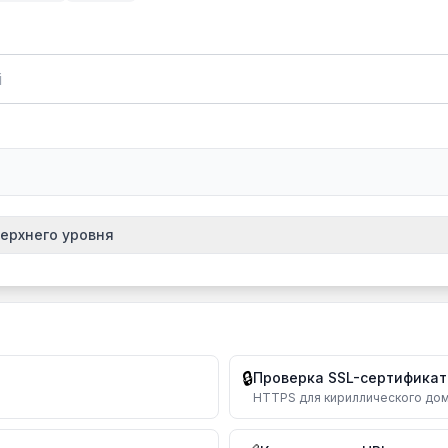
ерхнего уровня
unycode
Стра
Росс
xn--p1ai
Укра
xn--j1amh
🔒
Проверка SSL-сертификат
Бела
xn--90ais
HTTPS для кириллического до
Каза
xn--80ao21a