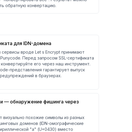
ить обратную конвертацию.
иката для IDN-домена
 сервисы вроде Let s Encrypt принимают
Punycode. Перед запросом SSL-сертификата
 конвертируйте его через наш инструмент.
code-представления гарантирует выпуск
предупреждений в браузерах.
сти — обнаружение фишинга через
 визуально похожие символы из разных
шинговых доменов (IDN-омографические
кириллической "а" (U+0430) вместо