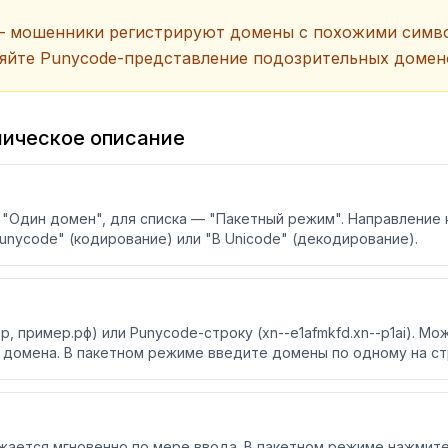
— мошенники регистрируют домены с похожими симво
ряйте Punycode-представление подозрительных домен
ническое описание
"Один домен", для списка — "Пакетный режим". Направление
Punycode" (кодирование) или "В Unicode" (декодирование).
 пример.рф) или Punycode-строку (xn--e1afmkfd.xn--p1ai). Мож
 домена. В пакетном режиме введите домены по одному на стр
ается мгновенно по мере ввода. В пакетном режиме нажмите