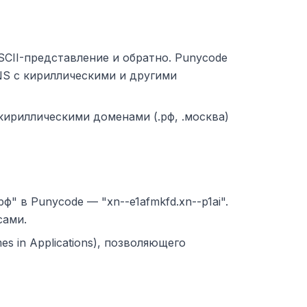
CII-представление и обратно. Punycode
NS с кириллическими и другими
кириллическими доменами (.рф, .москва)
 в Punycode — "xn--e1afmkfd.xn--p1ai".
сами.
s in Applications), позволяющего