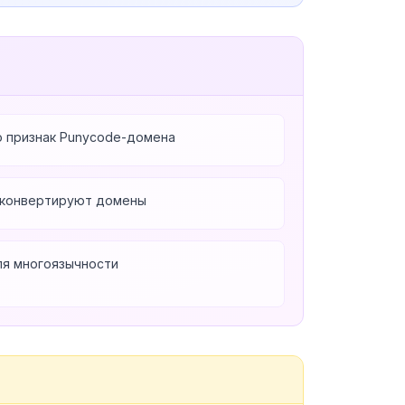
то признак Punycode-домена
 конвертируют домены
ля многоязычности