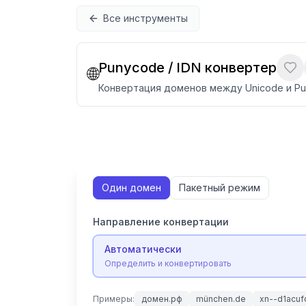
Перейти к содержимому
Все инструменты
Punycode / IDN конвертер
🌐
Конвертация доменов между Unicode и Pu
Один домен
Пакетный режим
Направление конвертации
Автоматически
Определить и конвертировать
Примеры:
домен.рф
münchen.de
xn--d1acuf