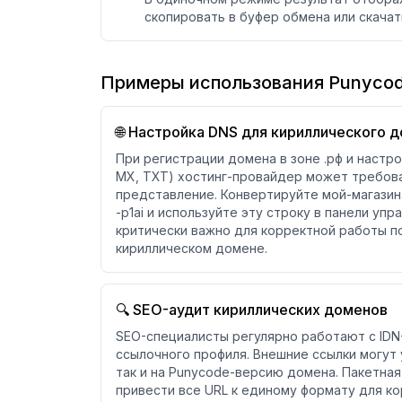
скопировать в буфер обмена или скача
Примеры использования Punycod
🌐 Настройка DNS для кириллического 
При регистрации домена в зоне .рф и настр
MX, TXT) хостинг-провайдер может требов
представление. Конвертируйте мой-магазин.р
-p1ai и используйте эту строку в панели упр
критически важно для корректной работы по
кириллическом домене.
🔍 SEO-аудит кириллических доменов
SEO-специалисты регулярно работают с IDN
ссылочного профиля. Внешние ссылки могут у
так и на Punycode-версию домена. Пакетна
привести все URL к единому формату для ко