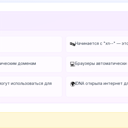
Начинается с "xn--" — э
🔤
лическим доменам
Браузеры автоматически
💻
могут использоваться для
IDNA открыла интернет д
🌍