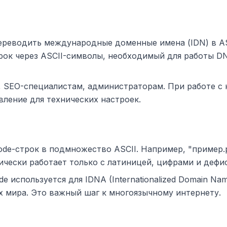
ереводить международные доменные имена (IDN) в AS
рок через ASCII-символы, необходимый для работы D
 SEO-специалистам, администраторам. При работе с 
вление для технических настроек.
e-строк в подмножество ASCII. Например, "пример.рф"
чески работает только с латиницей, цифрами и дефи
 используется для IDNA (Internationalized Domain Name
х мира. Это важный шаг к многоязычному интернету.