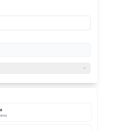
на
ия
ина
а
русь
мена
хстан