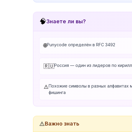
🧠
Знаете ли вы?
Punycode определён в RFC 3492
🌐
Россия — один из лидеров по кирил
🇷🇺
Похожие символы в разных алфавитах 
⚠️
фишинга
⚠️
Важно знать