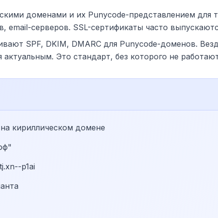
скими доменами и их Punycode-представлением для т
, email-серверов. SSL-сертификаты часто выпускаютс
ивают SPF, DKIM, DMARC для Punycode-доменов. Везде
я актуальным. Это стандарт, без которого не работаю
 на кириллическом домене
рф"
.xn--p1ai
ианта