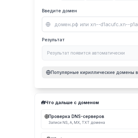
Введите домен
Результат
Результат появится автоматически
Популярные кириллические домены в
Домен
P
.рф
🧰
Что дальше с доменом
.
.укр
.
🌐
Проверка DNS-серверов
.бел
Записи NS, A, MX, TXT домена
.
.қаз
.