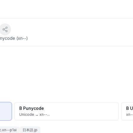
nycode (xn--)
В Punycode
В 
Unicode → xn--...
xn-
c.xn--p1ai
日本語.jp