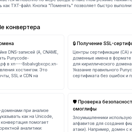
ть как TXT-файл. Кнопка "Поменять" позволяет быстро выполн
e конвертера
домена
🔒 Получение SSL-сертиф
ойке DNS-записей (A, CNAME,
Центры сертификации (CA) и
ать Punycode-
доменные имена в формате 
ф в xn----8sbalvgbxcpc.xn-
для кириллического домена
авления хостингом. Это
Указание правильного Puny
чты, SSL и CDN на
сертификата без ошибок и 
🛡️ Проверка безопасно
омоглифы
-доменами при анализе
казывать как на Unicode,
Злоумышленники используют
я конвертация помогает
алфавитов для создания фи
рректной аналитики:
атаки). Например, домен с 