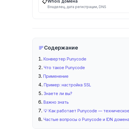
📋
Whois домена
.срб
.
Владелец, дата регистрации, DNS
.мон
.
.сайт
.
.онлайн
.
.москва
.
Содержание
.дети
.
Конвертер Punycode
Что такое Punycode
Применение
Пример: настройка SSL
Знаете ли вы?
Важно знать
💡 Как работает Punycode — техническо
Частые вопросы о Punycode и IDN домен