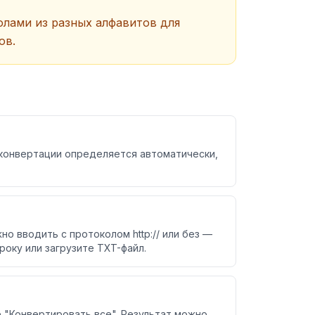
лами из разных алфавитов для
ов.
 конвертации определяется автоматически,
но вводить с протоколом http:// или без —
оку или загрузите TXT-файл.
 "Конвертировать все". Результат можно