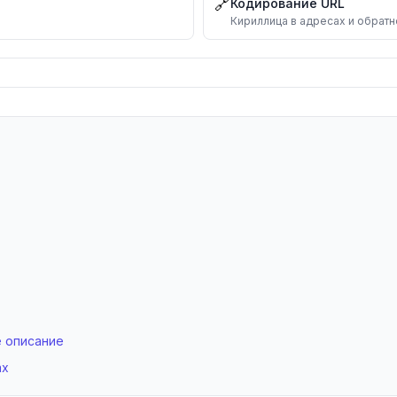
🔗
Кодирование URL
Серб
xn--90a3ac
Кириллица в адресах и обратн
Монг
xn--l1acc
Общ
xn--80aswg
Общ
xn--e1a4c
Моск
xn--80adxhks
Общ
xn--d1acj3b
е описание
ах