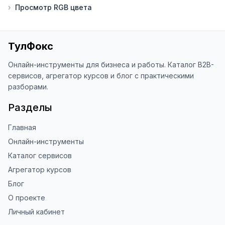
›
Просмотр RGB цвета
благодарен за отзыв о сайте в 
Яндекс.Браузере (нажмите на ⋮ → 
«Оценить сайт» в панели браузера). 
Это помогает другим людям находить 
ТулФокс
наши инструменты!

Онлайн-инструменты для бизнеса и работы. Каталог B2B-
Благодарю за доверие и 
сервисов, агрегатор курсов и блог с практическими
использование ToolFox! 🚀
разборами.
Разделы
Главная
Онлайн-инструменты
Каталог сервисов
Агрегатор курсов
Блог
О проекте
Личный кабинет