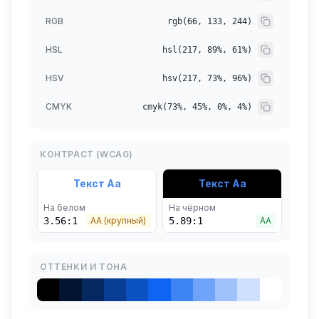
RGB
rgb(66, 133, 244)
HSL
hsl(217, 89%, 61%)
HSV
hsv(217, 73%, 96%)
CMYK
cmyk(73%, 45%, 0%, 4%)
КОНТРАСТ (WCAG)
Текст Aa
Текст Aa
На белом
На чёрном
3.56
:1
AA (крупный)
5.89
:1
AA
ОТТЕНКИ И ТОНА