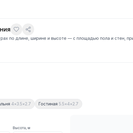
ния
трах по длине, ширине и высоте — с площадью пола и стен, п
альня
4
×
3.5
×
2.7
Гостиная
5.5
×
4
×
2.7
Высота, м