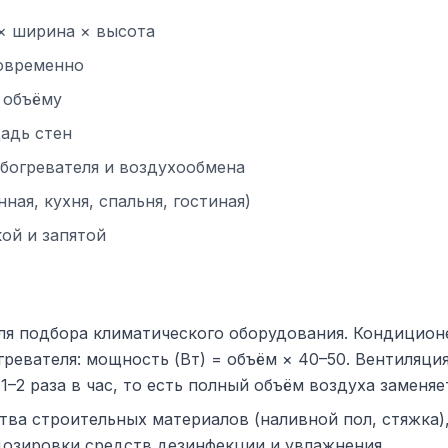
 × ширина × высота
новременно
 объёму
адь стен
богревателя и воздухообмена
ая, кухня, спальня, гостиная)
ой и запятой
я подбора климатического оборудования. Кондиционе
огревателя: мощность (Вт) = объём × 40–50. Вентиляц
–2 раза в час, то есть полный объём воздуха заменяе
тва строительных материалов (наливной пол, стяжка),
дозировки средств дезинфекции и увлажнения.