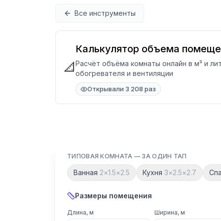
Перейти к содержимому
Все инструменты
Калькулятор объема помеще
Расчёт объёма комнаты онлайн в м³ и ли
📐
обогревателя и вентиляции
Открывали 3 208 раз
ТИПОВАЯ КОМНАТА — ЗА ОДИН ТАП
Ванная
2
×
1.5
×
2.5
Кухня
3
×
2.5
×
2.7
Сп
Размеры помещения
Длина, м
Ширина, м