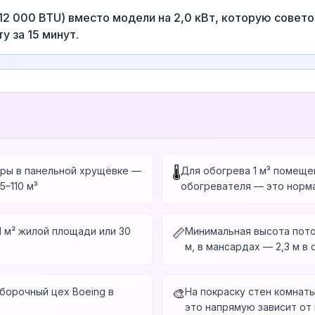
(12 000 BTU) вместо модели на 2,0 кВт, которую совето
 за 15 минут.
ры в панельной хрущёвке —
Для обогрева 1 м³ помеще
🌡️
5–110 м³
обогревателя — это норм
1 м² жилой площади или 30
Минимальная высота пото
📏
м, в мансардах — 2,3 м в
борочный цех Boeing в
На покраску стен комнаты
🎨
это напрямую зависит от