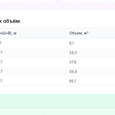
х объём
×Ш×В), м
Объём, м³
7
8,1
,7
24,3
,7
37,8
,7
59,4
,7
85,1