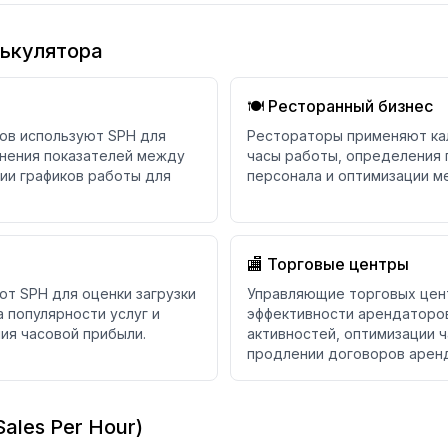
ькулятора
🍽️ Ресторанный бизнес
ов используют SPH для
Рестораторы применяют кал
внения показателей между
часы работы, определения 
ии графиков работы для
персонала и оптимизации ме
🏬 Торговые центры
т SPH для оценки загрузки
Управляющие торговых цент
а популярности услуг и
эффективности арендаторов
ия часовой прибыли.
активностей, оптимизации 
продлении договоров арен
ales Per Hour)