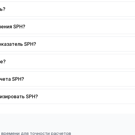
ть?
чения SPH?
оказатель SPH?
не?
счета SPH?
лизировать SPH?
 времени для точности расчетов