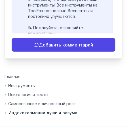
инструменты! Все инструменты на 
ToolFox полностью бесплатны и 
постоянно улучшаются.

📝 Пожалуйста, оставляйте 
комментарии:

- Если инструмент работает 
Добавить комментарий
некорректно

- Если есть идеи по улучшению

- Поделитесь своим опытом 
использования

👍 Ставьте лайки/дизлайки - это 
Главная
помогает мне понять, какие 
инструменты нуждаются в доработке. 
›
Инструменты
Я обновляю сайт каждую неделю на 
›
Психология и тесты
основе вашей обратной связи.

›
Самосознание и личностный рост
⭐ Если вам нравится ToolFox — буду 
›
Индекс гармонии души и разума
благодарен за отзыв о сайте в 
Яндекс.Браузере (нажмите на ⋮ → 
«Оценить сайт» в панели браузера). 