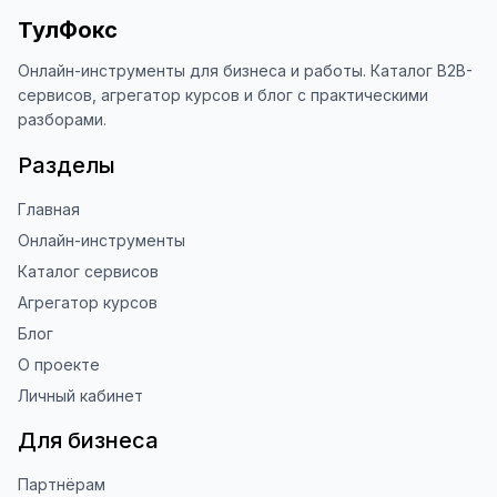
Это помогает другим людям находить 
ТулФокс
наши инструменты!

Онлайн-инструменты для бизнеса и работы. Каталог B2B-
Благодарю за доверие и 
сервисов, агрегатор курсов и блог с практическими
использование ToolFox! 🚀
разборами.
Разделы
Главная
Онлайн-инструменты
Каталог сервисов
Агрегатор курсов
Блог
О проекте
Личный кабинет
Для бизнеса
Партнёрам