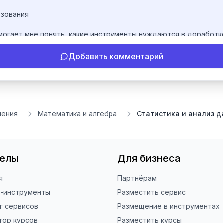
зования

помогает мне понять, какие инструменты нуждаются в доработк
Добавить комментарий
у благодарен за отзыв о сайте в Яндекс.Браузере (нажмите на
юдям находить наши инструменты!

ние ToolFox! 🚀
ления
Математика и алгебра
Статистика и анализ д
делы
Для бизнеса
я
Партнёрам
н-инструменты
Разместить сервис
г сервисов
Размещение в инструментах
тор курсов
Разместить курсы