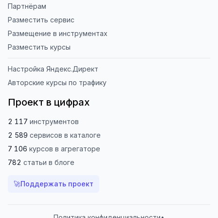
Партнёрам
Разместить сервис
Размещение в инструментах
Разместить курсы
Настройка Яндекс.Директ
Авторские курсы по трафику
Проект в цифрах
2 117
инструментов
2 589
сервисов
в каталоге
7 106
курсов
в агрегаторе
782
статьи
в блоге
🚀
Поддержать проект
Политика конфиденциальности
•