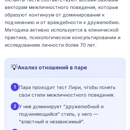
векторам межличностного поведения, которые
образуют континуум от доминирования к
подчинению и от враждебности к дружелюбию.
Методика активно используется в клинической
практике, психологическом консультировании и
исследованиях личности более 70 лет.
💡
Анализ отношений в паре
1
Пара проходит тест Лири, чтобы понять
свои стили межличностного поведения.
2
У неё доминирует "дружелюбный и
подчиняющийся" стиль, у него —
"властный и независимый".