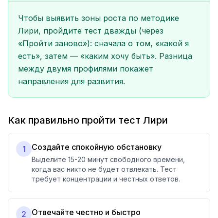
Чтобы выявить зоны роста по методике
Лири, пройдите тест дважды (через
«Пройти заново»): сначала о том, «какой я
есть», затем — «каким хочу быть». Разница
между двумя профилями покажет
направления для развития.
Как правильно пройти тест Лири
Создайте спокойную обстановку
1
Выделите 15-20 минут свободного времени,
когда вас никто не будет отвлекать. Тест
требует концентрации и честных ответов.
Отвечайте честно и быстро
2