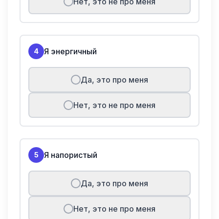
Нет, это не про меня
Я энергичный
4
Да, это про меня
Нет, это не про меня
Я напористый
5
Да, это про меня
Нет, это не про меня