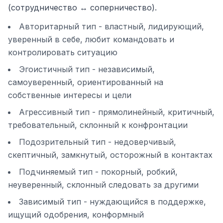
(сотрудничество ↔ соперничество).
Авторитарный тип - властный, лидирующий,
уверенный в себе, любит командовать и
контролировать ситуацию
Эгоистичный тип - независимый,
самоуверенный, ориентированный на
собственные интересы и цели
Агрессивный тип - прямолинейный, критичный,
требовательный, склонный к конфронтации
Подозрительный тип - недоверчивый,
скептичный, замкнутый, осторожный в контактах
Подчиняемый тип - покорный, робкий,
неуверенный, склонный следовать за другими
Зависимый тип - нуждающийся в поддержке,
ищущий одобрения, конформный