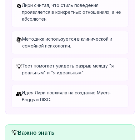
Лири считал, что стиль поведения
🔄
проявляется в конкретных отношениях, а не
абсолютен.
Методика используется в клинической и
📚
семейной психологии.
Тест помогает увидеть разрыв между "я
💡
реальным" и "я идеальным".
Идея Лири повлияла на создание Myers-
👥
Briggs и DISC.
💡
Важно знать