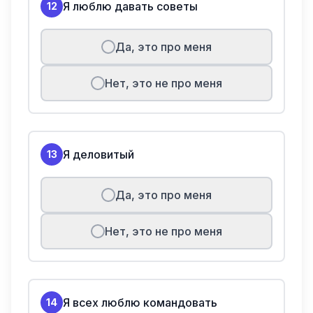
Я люблю давать советы
12
Да, это про меня
Нет, это не про меня
Я деловитый
13
Да, это про меня
Нет, это не про меня
Я всех люблю командовать
14