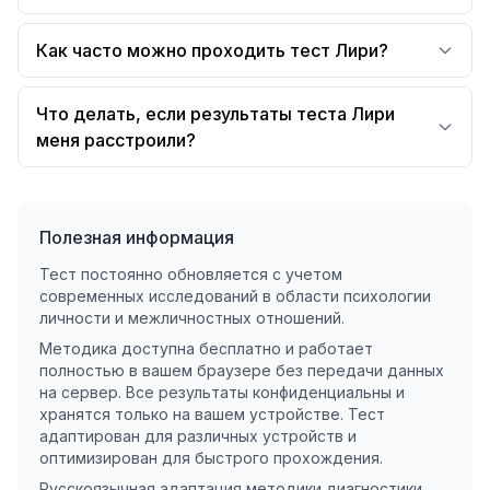
Как часто можно проходить тест Лири?
Что делать, если результаты теста Лири
меня расстроили?
Полезная информация
Тест постоянно обновляется с учетом
современных исследований в области психологии
личности и межличностных отношений.
Методика доступна бесплатно и работает
полностью в вашем браузере без передачи данных
на сервер. Все результаты конфиденциальны и
хранятся только на вашем устройстве. Тест
адаптирован для различных устройств и
оптимизирован для быстрого прохождения.
Русскоязычная адаптация методики диагностики