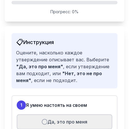
Прогресс:
0
%
📋
Инструкция
Оцените, насколько каждое
утверждение описывает вас. Выберите
"Да, это про меня"
, если утверждение
вам подходит, или
"Нет, это не про
меня"
, если не подходит.
Я умею настоять на своем
1
Да, это про меня