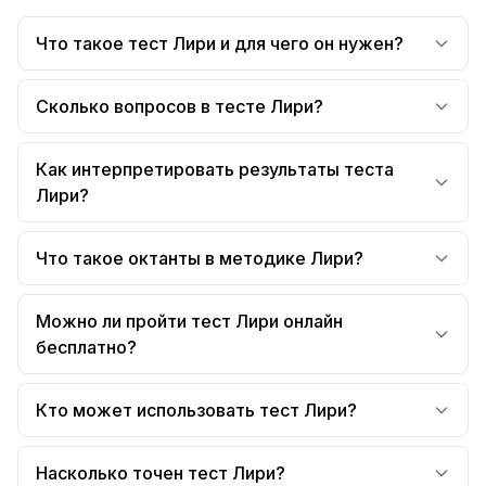
Что такое тест Лири и для чего он нужен?
Сколько вопросов в тесте Лири?
Как интерпретировать результаты теста
Лири?
Что такое октанты в методике Лири?
Можно ли пройти тест Лири онлайн
бесплатно?
Кто может использовать тест Лири?
Насколько точен тест Лири?