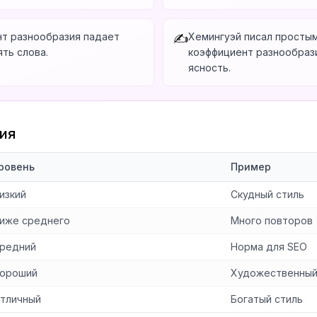
нт разнообразия падает
Хемингуэй писал простым
✍️
ть слова.
коэффициент разнообрази
ясность.
ия
ровень
Пример
изкий
Скудный стиль
иже среднего
Много повторов
редний
Норма для SEO
ороший
Художественный
тличный
Богатый стиль