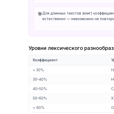
Для длинных текстов (книг) коэффицие
🎯
естественно — невозможно не повторя
Уровни лексического разнообраз
Коэффициент
У
< 30%
Н
30–40%
Н
40–50%
С
50–60%
Х
> 60%
О