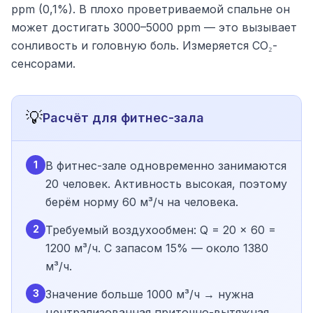
ppm (0,1%). В плохо проветриваемой спальне он
может достигать 3000–5000 ppm — это вызывает
сонливость и головную боль. Измеряется CO₂-
сенсорами.
💡
Расчёт для фитнес-зала
1
В фитнес-зале одновременно занимаются
20 человек. Активность высокая, поэтому
берём норму 60 м³/ч на человека.
2
Требуемый воздухообмен: Q = 20 × 60 =
1200 м³/ч. С запасом 15% — около 1380
м³/ч.
3
Значение больше 1000 м³/ч → нужна
централизованная приточно-вытяжная