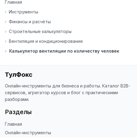
Главная
помогает мне понять, какие 
инструменты нуждаются в доработке. 
›
Инструменты
Я обновляю сайт каждую неделю на 
›
Финансы и расчёты
основе вашей обратной связи.

›
Строительные калькуляторы
⭐ Если вам нравится ToolFox — буду 
›
Вентиляция и кондиционирование
благодарен за отзыв о сайте в 
Яндекс.Браузере (нажмите на ⋮ → 
›
Калькулятор вентиляции по количеству человек
«Оценить сайт» в панели браузера). 
Это помогает другим людям находить 
наши инструменты!

ТулФокс
Благодарю за доверие и 
использование ToolFox! 🚀
Онлайн-инструменты для бизнеса и работы. Каталог B2B-
сервисов, агрегатор курсов и блог с практическими
разборами.
Разделы
Главная
Онлайн-инструменты