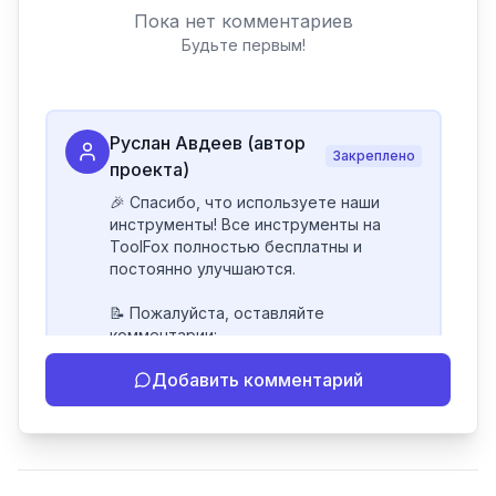
Пока нет комментариев
Будьте первым!
Руслан Авдеев (автор
Закреплено
проекта)
🎉 Спасибо, что используете наши 
инструменты! Все инструменты на 
ToolFox полностью бесплатны и 
постоянно улучшаются.

📝 Пожалуйста, оставляйте 
комментарии:

- Если инструмент работает 
Добавить комментарий
некорректно

- Если есть идеи по улучшению

- Поделитесь своим опытом 
использования

👍 Ставьте лайки/дизлайки - это 