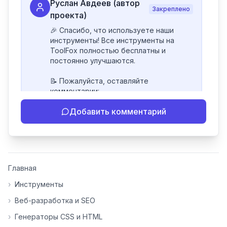
Руслан Авдеев (автор
Закреплено
проекта)
🎉 Спасибо, что используете наши 
инструменты! Все инструменты на 
ToolFox полностью бесплатны и 
постоянно улучшаются.

📝 Пожалуйста, оставляйте 
комментарии:

- Если инструмент работает 
Добавить комментарий
некорректно

- Если есть идеи по улучшению

- Поделитесь своим опытом 
использования

👍 Ставьте лайки/дизлайки - это 
Главная
помогает мне понять, какие 
инструменты нуждаются в доработке. 
›
Инструменты
Я обновляю сайт каждую неделю на 
›
Веб-разработка и SEO
основе вашей обратной связи.

›
Генераторы CSS и HTML
⭐ Если вам нравится ToolFox — буду 