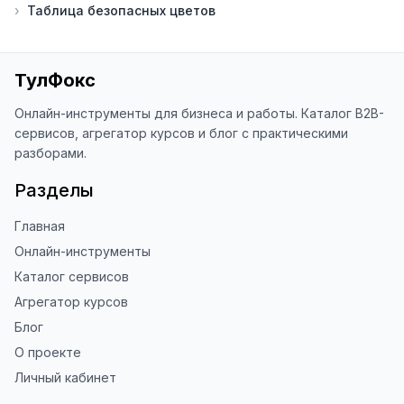
›
Таблица безопасных цветов
благодарен за отзыв о сайте в 
Яндекс.Браузере (нажмите на ⋮ → 
«Оценить сайт» в панели браузера). 
Это помогает другим людям находить 
ТулФокс
наши инструменты!

Онлайн-инструменты для бизнеса и работы. Каталог B2B-
Благодарю за доверие и 
сервисов, агрегатор курсов и блог с практическими
использование ToolFox! 🚀
разборами.
Разделы
Главная
Онлайн-инструменты
Каталог сервисов
Агрегатор курсов
Блог
О проекте
Личный кабинет