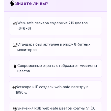
🧠
Знаете ли вы?
Web-safe палитра содержит 216 цветов
🎨
(6×6×6)
Стандарт был актуален в эпоху 8-битных
💻
мониторов
Современные экраны отображают миллионы
📱
цветов
Netscape и IE создали web-safe палитру в
🌐
1990-х
Значения RGB web-safe цветов кратны 51 (0,
🎯