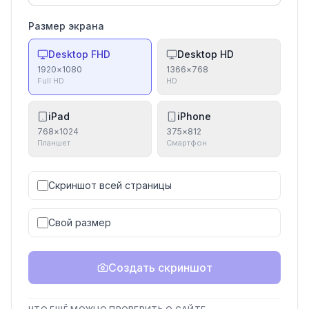
Размер экрана
Desktop FHD
Desktop HD
1920
×
1080
1366
×
768
Full HD
HD
iPad
iPhone
768
×
1024
375
×
812
Планшет
Смартфон
Скриншот всей страницы
Свой размер
Создать скриншот