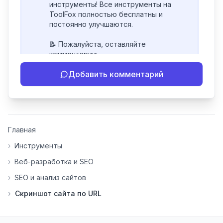
инструменты! Все инструменты на 
ToolFox полностью бесплатны и 
постоянно улучшаются.

📝 Пожалуйста, оставляйте 
комментарии:

- Если инструмент работает 
Добавить комментарий
некорректно

- Если есть идеи по улучшению

- Поделитесь своим опытом 
использования

👍 Ставьте лайки/дизлайки - это 
Главная
помогает мне понять, какие 
инструменты нуждаются в доработке. 
›
Инструменты
Я обновляю сайт каждую неделю на 
›
Веб-разработка и SEO
основе вашей обратной связи.

›
SEO и анализ сайтов
⭐ Если вам нравится ToolFox — буду 
›
Скриншот сайта по URL
благодарен за отзыв о сайте в 
Яндекс.Браузере (нажмите на ⋮ → 
«Оценить сайт» в панели браузера). 