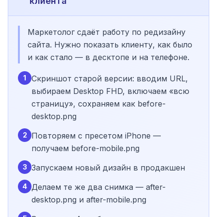
клиента
Маркетолог сдаёт работу по редизайну
сайта. Нужно показать клиенту, как было
и как стало — в десктопе и на телефоне.
1
Скриншот старой версии: вводим URL,
выбираем Desktop FHD, включаем «всю
страницу», сохраняем как before-
desktop.png
2
Повторяем с пресетом iPhone —
получаем before-mobile.png
3
Запускаем новый дизайн в продакшен
4
Делаем те же два снимка — after-
desktop.png и after-mobile.png