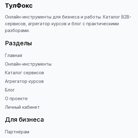
Это помогает другим людям находить 
ТулФокс
наши инструменты!

Онлайн-инструменты для бизнеса и работы. Каталог B2B-
Благодарю за доверие и 
сервисов, агрегатор курсов и блог с практическими
использование ToolFox! 🚀
разборами.
Разделы
Главная
Онлайн-инструменты
Каталог сервисов
Агрегатор курсов
Блог
О проекте
Личный кабинет
Для бизнеса
Партнёрам