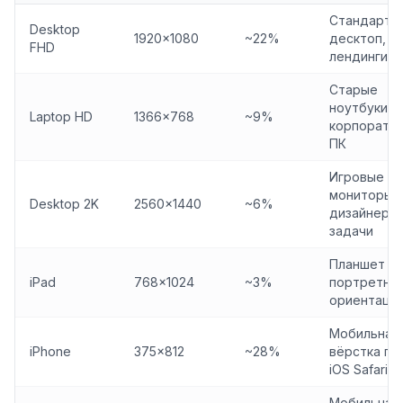
Стандартн
Desktop
1920×1080
~22%
десктоп,
FHD
лендинги
Старые
ноутбуки,
Laptop HD
1366×768
~9%
корпорати
ПК
Игровые
мониторы,
Desktop 2K
2560×1440
~6%
дизайнерс
задачи
Планшет в
iPad
768×1024
~3%
портретно
ориентаци
Мобильная
iPhone
375×812
~28%
вёрстка по
iOS Safari
Мобильная