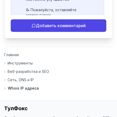
📝 Пожалуйста, оставляйте 
комментарии:

- Если инструмент работает 
Добавить комментарий
некорректно

- Если есть идеи по улучшению

- Поделитесь своим опытом 
использования

👍 Ставьте лайки/дизлайки - это 
Главная
помогает мне понять, какие 
инструменты нуждаются в доработке. 
›
Инструменты
Я обновляю сайт каждую неделю на 
›
Веб-разработка и SEO
основе вашей обратной связи.

›
Сеть, DNS и IP
⭐ Если вам нравится ToolFox — буду 
›
Whois IP адреса
благодарен за отзыв о сайте в 
Яндекс.Браузере (нажмите на ⋮ → 
«Оценить сайт» в панели браузера). 
Это помогает другим людям находить 
ТулФокс
наши инструменты!
