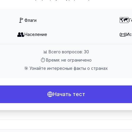
🚩
🗺️
Флаги
Г
👥
📜
Население
Ис
📊 Всего вопросов: 30
⏱️ Время: не ограничено
🎯 Узнайте интересные факты о странах
Начать тест