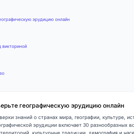
географическую эрудицию онлайн
д викториной
во
оверьте географическую эрудицию онлайн
ерки знаний о странах мира, географии, культуре, ис
ографической эрудиции включает 30 разнообразных во
 территорий, культурные традиции, демография и нас