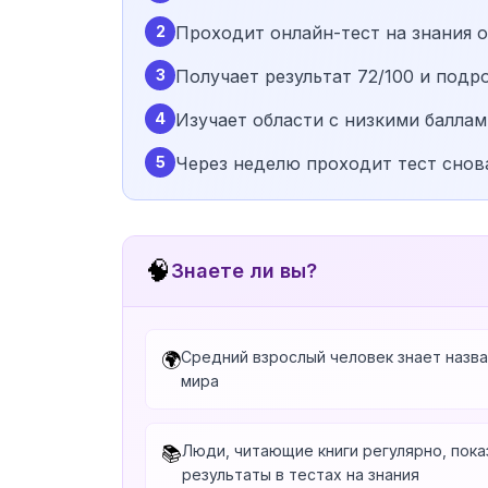
2
Проходит онлайн-тест на знания
3
Получает результат 72/100 и подр
4
Изучает области с низкими баллам
5
Через неделю проходит тест снова
🧠
Знаете ли вы?
Средний взрослый человек знает назв
🌍
мира
Люди, читающие книги регулярно, пок
📚
результаты в тестах на знания