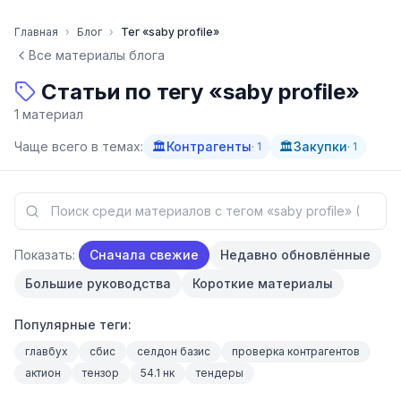
Перейти к содержимому
Главная
›
Блог
›
Тег «
saby profile
»
Все материалы блога
Статьи по тегу «
saby profile
»
1
материал
Чаще всего в темах:
🏛
Контрагенты
🏛️
Закупки
·
1
·
1
Показать:
Сначала свежие
Недавно обновлённые
Большие руководства
Короткие материалы
Популярные теги:
главбух
сбис
селдон базис
проверка контрагентов
актион
тензор
54.1 нк
тендеры