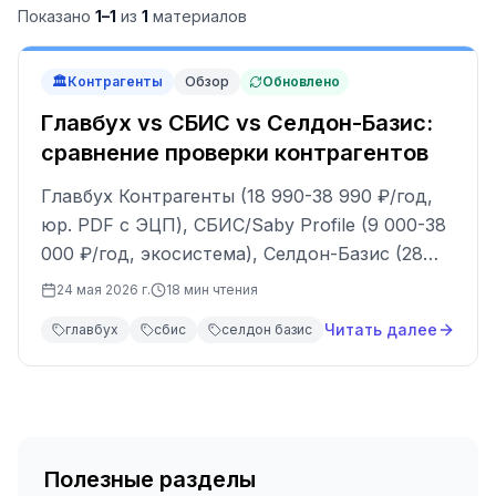
Показано
1
–
1
из
1
материалов
🏛
Контрагенты
Обзор
Обновлено
Главбух vs СБИС vs Селдон-Базис:
сравнение проверки контрагентов
Главбух Контрагенты (18 990-38 990 ₽/год,
юр. PDF с ЭЦП), СБИС/Saby Profile (9 000-38
000 ₽/год, экосистема), Селдон-Базис (28
млн компаний из РФ+СНГ+10 стран).
24 мая 2026 г.
18
мин чтения
Сравнение тарифов и кому какой подходит.
Читать далее
главбух
сбис
селдон базис
Полезные разделы