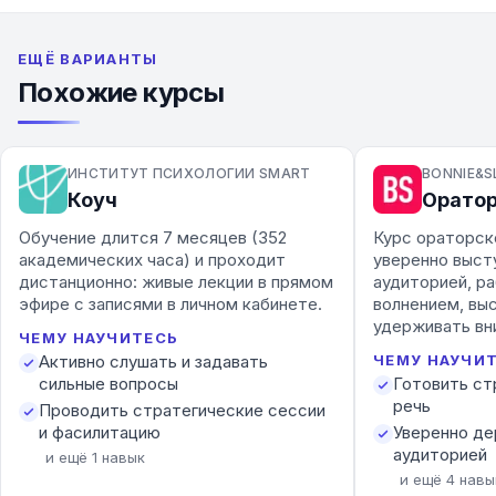
ЕЩЁ ВАРИАНТЫ
Похожие курсы
ИНСТИТУТ ПСИХОЛОГИИ SMART
BONNIE&S
Коуч
Оратор
Обучение длится 7 месяцев (352
Курс ораторск
академических часа) и проходит
уверенно выст
дистанционно: живые лекции в прямом
аудиторией, ра
эфире с записями в личном кабинете.
волнением, вы
удерживать вн
ЧЕМУ НАУЧИТЕСЬ
Активно слушать и задавать
ЧЕМУ НАУЧИ
сильные вопросы
Готовить ст
речь
Проводить стратегические сессии
и фасилитацию
Уверенно д
аудиторией
и ещё
1
навык
и ещё
4
навы