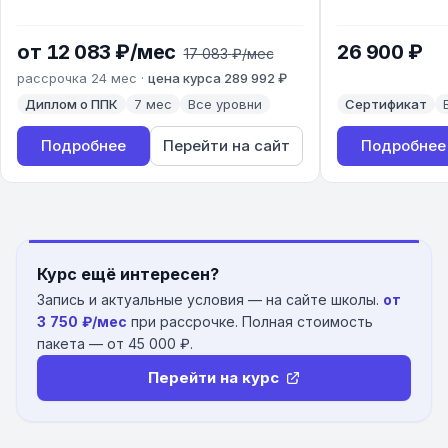
старая цена
от 12 083 ₽/мес
26 900 ₽
17 083
₽
/мес
рассрочка
24
мес
·
цена курса
289 992
₽
документ
длительность
уровень
документ
Диплом о ППК
7
мес
Все уровни
Сертификат
Подробнее
Перейти на сайт
Подробнее
Курс ещё интересен?
Запись и актуальные условия — на сайте школы.
от
3 750 ₽
/мес
при рассрочке. Полная стоимость
пакета — от
45 000 ₽
.
Перейти на курс