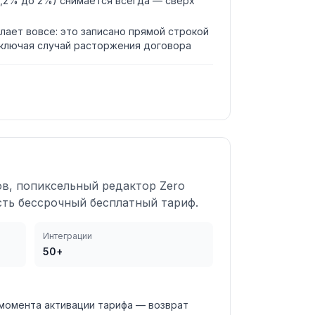
0,2% до 2%) снимается всегда — сверх
лает вовсе: это записано прямой строкой
включая случай расторжения договора
ов, попиксельный редактор Zero
Есть бессрочный бесплатный тариф.
Интеграции
50+
момента активации тарифа — возврат