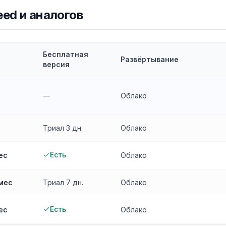
eed
и аналогов
Бесплатная
Развёртывание
версия
—
Облако
Триал
3
дн.
Облако
Есть
ес
Облако
/мес
Триал
7
дн.
Облако
Есть
ес
Облако