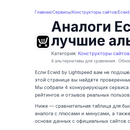
Перейти к содержимому
Главная
/
Сервисы
/
Конструкторы сайтов
/
Ecwid
Аналоги
Ec
лучшие ал
Категория:
Конструкторы сайтов
4
альтернативы
для сравнения · Обн
Если
Ecwid by Lightspeed
вам не подошёл
этой странице вы найдёте проверенны
Мы собрали
4
конкурирующ
их сервиса
рейтингов и отзывов реальных пользов
Ниже — сравнительная таблица для бы
аналога с плюсами и минусами, а такж
основе данных с официальных сайтов 