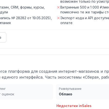
возможен только по усмотр
азин, CRM, формы, курсы,
Витринные 500 и 1 000 ₽/ме
одули
помесячно те же тарифы сто
апись № 28282 от 19.05.2025),
Экспорт кода и API доступн
мпания
оплате
р
erce платформа для создания интернет-магазинов и п
из единого интерфейса. Часть экосистемы «Сбера», раб
тинг
Развёртывание
т оценок
Облако
Недостатки
inSales