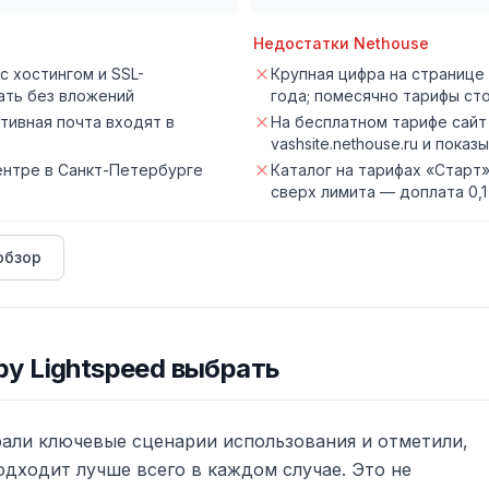
Недостатки
Nethouse
с хостингом и SSL-
Крупная цифра на странице
ать без вложений
года; помесячно тарифы стоя
ативная почта входят в
На бесплатном тарифе сайт
vashsite.nethouse.ru и пок
ентре в Санкт-Петербурге
Каталог на тарифах «Старт»
сверх лимита — доплата 0,1
обзор
by Lightspeed
выбрать
рали ключевые сценарии использования и отметили,
дходит лучше всего в каждом случае. Это не