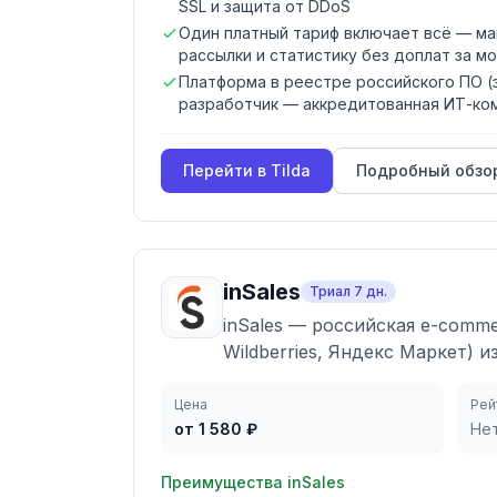
SSL и защита от DDoS
Один платный тариф включает всё — маг
рассылки и статистику без доплат за м
Платформа в реестре российского ПО (з
разработчик — аккредитованная ИТ-ко
Перейти в
Tilda
Подробный обзо
inSales
Триал
7
дн.
inSales — российская e-comm
Wildberries, Яндекс Маркет) 
Цена
Рей
от 1 580 ₽
Не
Преимущества
inSales