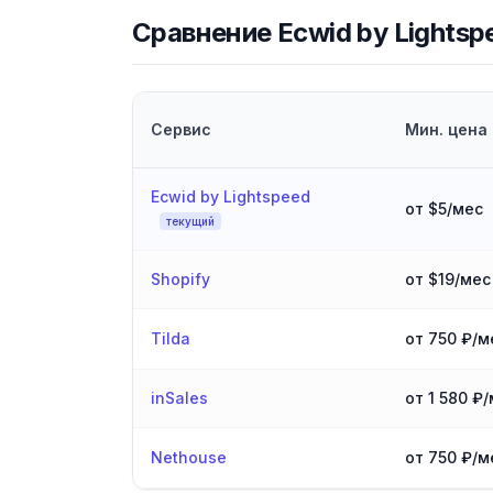
Сравнение
Ecwid by Lightsp
Сервис
Мин. цена
Сравнение Ecwid by Lightspeed и аналогов
Ecwid by Lightspeed
от $5/мес
текущий
Shopify
от $19/мес
Tilda
от 750 ₽/м
inSales
от 1 580 ₽
Nethouse
от 750 ₽/м