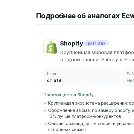
Подробнее об аналогах
Ecw
Shopify
Триал
3
дн.
Крупнейшая мировая платфор
в одной панели. Работу в Ро
Цена
Рей
от $19
Не
Преимущества
Shopify
Крупнейшая экосистема расширений: бо
Оформление заказа, по замеру Shopify,
15% лучше платформ-конкурентов
Онлайн, розница, опт и соцсети управл
сторонних связок