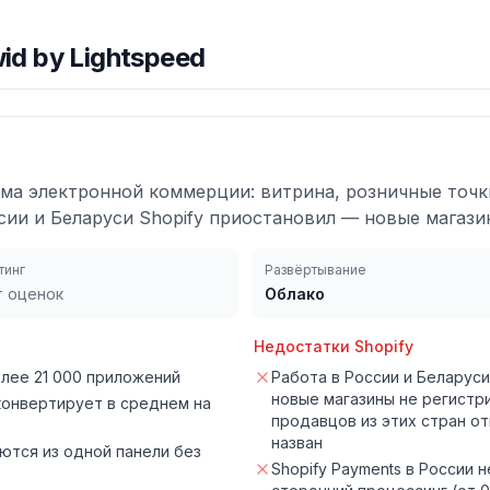
id by Lightspeed
ма электронной коммерции: витрина, розничные точк
ссии и Беларуси Shopify приостановил — новые магази
тинг
Развёртывание
т оценок
Облако
Недостатки
Shopify
лее 21 000 приложений
Работа в России и Беларус
новые магазины не регистр
 конвертирует в среднем на
продавцов из этих стран от
назван
яются из одной панели без
Shopify Payments в России 