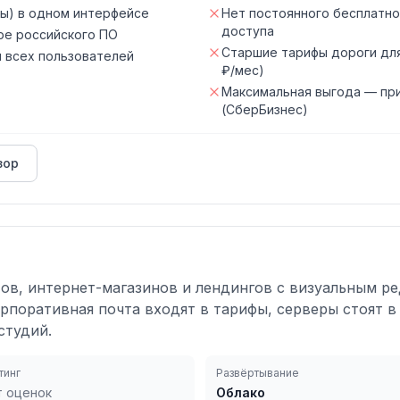
сы) в одном интерфейсе
Нет постоянного бесплатно
доступа
ре российского ПО
Старшие тарифы дороги для
 всех пользователей
₽/мес)
Максимальная выгода — пр
(СберБизнес)
зор
ов, интернет-магазинов и лендингов с визуальным р
орпоративная почта входят в тарифы, серверы стоят в
студий.
тинг
Развёртывание
т оценок
Облако