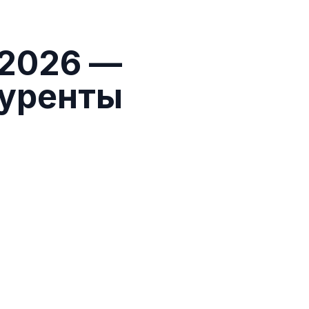
2026
—
куренты