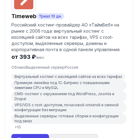
Timeweb
Триал
10
дн.
Российский хостинг-провайдер АО «ТаймВеб» на
рынке с 2006 года: виртуальный хостинг с
изоляцией сайтов на всех тарифах, VPS с root-
доступом, выделенные серверы, домены и
корпоративная почта в одной панели управления.
от 393 ₽
/мес
Облако
Выделенный сервер
Россия
Виртуальный хостинг с изоляцией сайтов на всех тарифах
Премиум-линейка под 1С-Битрикс с повышенными
лимитами CPU и MySQL
CMS-хостинг с окружением под WordPress, Joomla и
Drupal
VPS/VDS с root-доступом, почасовой оплатой и сменой
конфигурации без миграции
Выделенные серверы: готовые сборки и конфигурации
под заказ
+
10