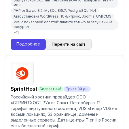
Виртуальный хостинг трёх линеек — 10 тарифов от 149 ₽/
мес
PHP от 5.x до 8.5, MySQL 8/5.7, PostgreSQL 14.4
Автоустановка WordPress, 1С-Битрикс, Joomla, UMI.CMS
VPS с почасовой оплатой: платите только за запущенные
ресурсы
+
11
Подробнее
Перейти на сайт
SprintHost
Бесплатный
Триал
30
дн.
Российский хостинг-провайдер ООО
«СПРИНТХОСТ.РУ» из Санкт-Петербурга: 12
тарифов виртуального хостинга, VDS «Гипер VDS» в
восьми локациях, S3-хранилище, домены и
выделенные серверы. Дата-центры Tier III в России,
есть бесплатный тариф.