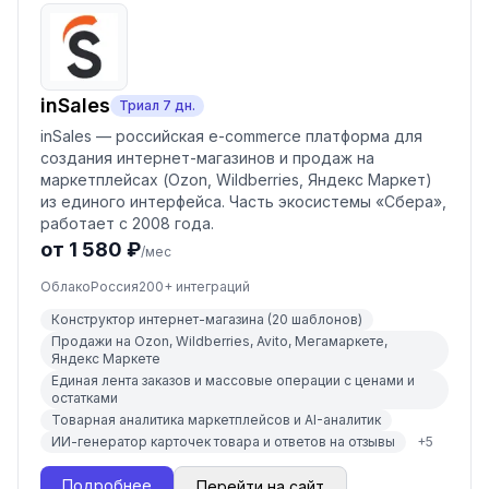
inSales
Триал
7
дн.
inSales — российская e-commerce платформа для
создания интернет-магазинов и продаж на
маркетплейсах (Ozon, Wildberries, Яндекс Маркет)
из единого интерфейса. Часть экосистемы «Сбера»,
работает с 2008 года.
от 1 580 ₽
/мес
Облако
Россия
200
+ интеграций
Конструктор интернет-магазина (20 шаблонов)
Продажи на Ozon, Wildberries, Avito, Мегамаркете,
Яндекс Маркете
Единая лента заказов и массовые операции с ценами и
остатками
Товарная аналитика маркетплейсов и AI-аналитик
ИИ-генератор карточек товара и ответов на отзывы
+
5
Подробнее
Перейти на сайт