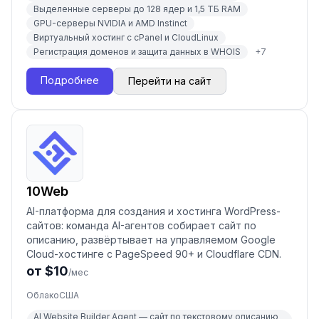
Выделенные серверы до 128 ядер и 1,5 ТБ RAM
GPU-серверы NVIDIA и AMD Instinct
Виртуальный хостинг с cPanel и CloudLinux
Регистрация доменов и защита данных в WHOIS
+
7
Подробнее
Перейти на сайт
10Web
AI-платформа для создания и хостинга WordPress-
сайтов: команда AI-агентов собирает сайт по
описанию, развёртывает на управляемом Google
Cloud-хостинге с PageSpeed 90+ и Cloudflare CDN.
от $10
/мес
Облако
США
AI Website Builder Agent — сайт по текстовому описанию