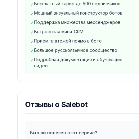
Бесплатный тариф до 500 подписчиков
✓
Отложенная отправка по расписанию
Мощный визуальный конструктор ботов
✓
Персонализация с переменными
Поддержка множества мессенджеров
✓
Медиа, кнопки и карусели в сообщениях
Встроенная мини-CRM
✓
3. Автоворонки продаж
Приём платежей прямо в боте
✓
Многошаговые сценарии взаимодействия
Большое русскоязычное сообщество
✓
Таймеры и задержки между сообщениями
Подробная документация и обучающие
A/B тестирование сценариев
✓
видео
Приём платежей прямо в боте
Для кого подходит Salebot?
Salebot идеально подходит для онлайн-школ
магазинов и сервисных компаний. Визуальн
Отзывы о
Salebot
навыков программирования, а мощные инс
продажи без увеличения штата.
Мультиканальность
Помимо Telegram, Salebot поддерживает What
Был ли полезен этот сервис?
Messenger и другие каналы. Все диалоги со