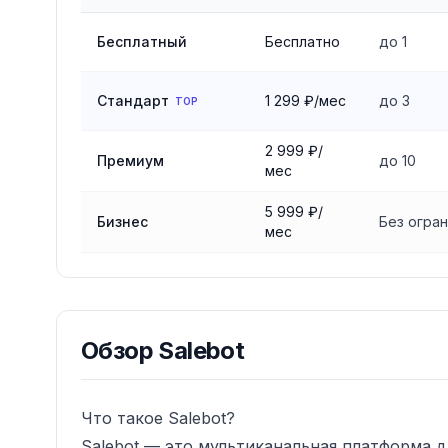
Сравнение тарифов
Salebot
Бесплатный
Бесплатно
до 1
Стандарт
1 299 ₽/мес
до 3
TOP
2 999 ₽/
Премиум
до 10
мес
5 999 ₽/
Бизнес
Без огра
мес
Обзор
Salebot
Что такое Salebot?
Salebot — это мультиканальная платформа 