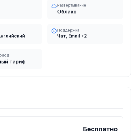
Развёртывание
Облако
Поддержка
Английский
Чат, Email
+2
риод
ный тариф
Бесплатно