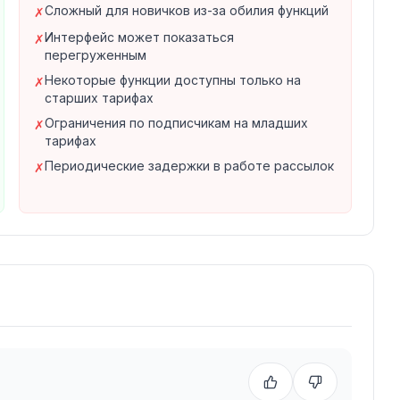
Сложный для новичков из-за обилия функций
✗
Интерфейс может показаться
✗
перегруженным
Некоторые функции доступны только на
✗
старших тарифах
Ограничения по подписчикам на младших
✗
тарифах
Периодические задержки в работе рассылок
✗
, маркетинговых агентств, интернет-
ый конструктор позволяет создавать ботов без
трументы автоматизации масштабируют
sApp, ВКонтакте, Viber, Instagram, Facebook
бираются в единую панель оператора, что