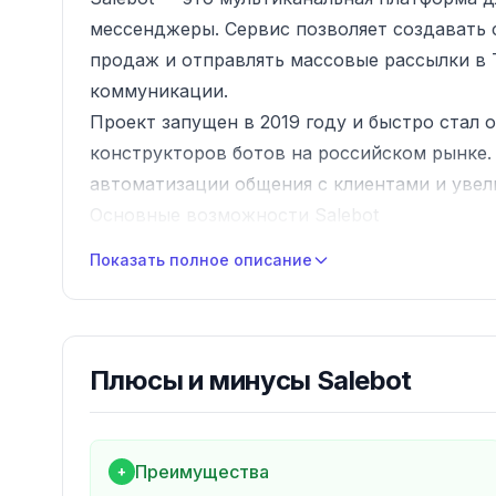
мессенджеры. Сервис позволяет создавать 
продаж и отправлять массовые рассылки в T
коммуникации.
Проект запущен в 2019 году и быстро стал
конструкторов ботов на российском рынке. 
автоматизации общения с клиентами и увел
Основные возможности Salebot
1. Конструктор чат-ботов
Показать полное описание
Визуальный drag-and-drop конструктор
Условные ветвления и логика
Переменные и вычисления
Интеграция с CRM и платёжными системам
Плюсы и минусы
Salebot
Мини-CRM внутри платформы
2. Массовые рассылки
Рассылки по базе подписчиков бота
Преимущества
+
Сегментация по тегам и свойствам