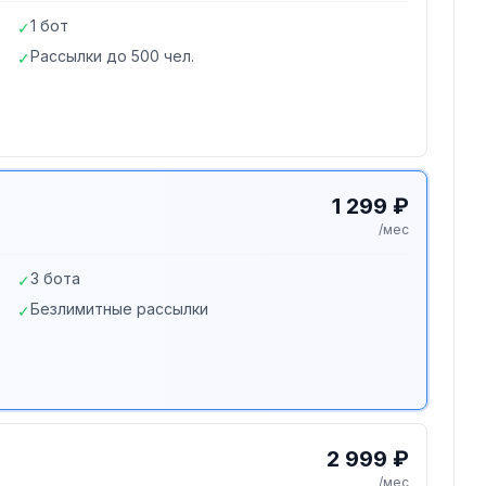
1 бот
✓
Рассылки до 500 чел.
✓
1 299 ₽
/мес
3 бота
✓
Безлимитные рассылки
✓
2 999 ₽
/мес