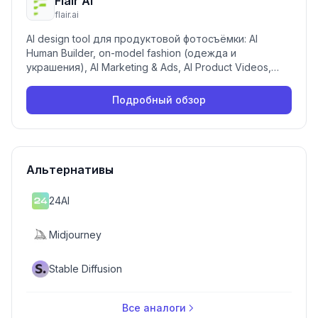
Flair AI
flair.ai
AI design tool для продуктовой фотосъёмки: AI
Human Builder, on-model fashion (одежда и
украшения), AI Marketing & Ads, AI Product Videos,
drag & drop постановка сцен, real-time team
collaboration. Используют Shein, Amazon, Bonobos,
Подробный обзор
BCG, Samsonite, JLoBeauty.
Альтернативы
24AI
Midjourney
Stable Diffusion
Все аналоги