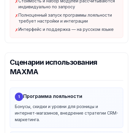
Стоимость и набор модулей рассчитываются
✗
PostgreSQL и ClickHouse).
индивидуально по запросу
Результаты клиентов
Полноценный запуск программы лояльности
✗
Среди публичных кейсов: у бренда «Русские
требует настройки и интеграции
самоцветы» средний чек вырос на 150%, выручка —
Интерфейс и поддержка — на русском языке
✗
на 195%, число покупок — на 147%; у «Сердца
России» LTV вырос в 3,5 раза; у сети «Бахетле»
отток снизился на 17%, а LTV вырос в 2,5 раза.
Сценарии использования
MAXMA
Программа лояльности
1
Бонусы, скидки и уровни для розницы и
интернет-магазинов, внедрение стратегии CRM-
маркетинга.