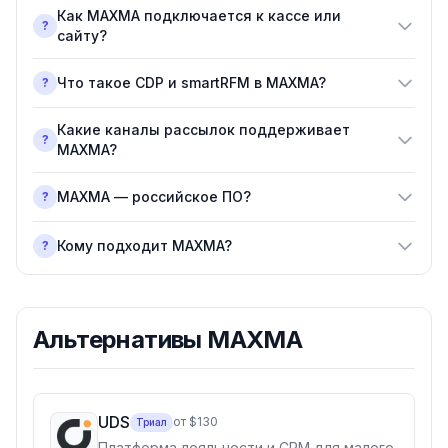
Как MAXMA подключается к кассе или
?
сайту?
Что такое CDP и smartRFM в MAXMA?
?
Какие каналы рассылок поддерживает
?
MAXMA?
MAXMA — российское ПО?
?
Кому подходит MAXMA?
?
Альтернативы
MAXMA
UDS
от $130
Триал
Платформа лояльности и CRM для малого