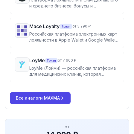
и среднего бизнеса: бонусы и
сертификаты, база клиентов с RFM-
анализом, реферальная программа и
реклама в мобильном приложении UDS
Mace Loyalty
от 3 290 ₽
Триал
App. Для кафе, ресторанов, розницы и
Российская платформа электронных карт
сферы услуг.
лояльности в Apple Wallet и Google Wallet:
бонусная механика, push- и гео-рассылки,
телеграм-бот и готовые интеграции с
POS и CRM.
LoyMe
от 7 600 ₽
Триал
LoyMe (Лойми) — российская платформа
для медицинских клиник, которая
увеличивает выручку за счёт возврата
пациентов и роста среднего чека.
Автоматические рассылки и напоминания
Все аналоги
(SMS, WhatsApp, MAX, Telegram),
MAXMA
программа лояльности, RFM-аналитика и
интеграция с МИС. Для клиник любого
профиля.
от