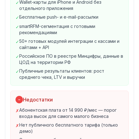
Wallet-карты для iPhone и Android без
✓
Рассылки
— SMS, push, e-mail, Viber и Telegram по
отдельного приложения
триггерам; push и e-mail бесплатны;
Бесплатные push- и e-mail-рассылки
✓
Аналитика
— метрики CR, LTV, ROI, автоотчёты и
сегментация по smartRFM с рекомендациями;
smartRFM-сегментация с готовыми
✓
рекомендациями
CDP
— платформа клиентских данных для единого
профиля покупателя.
50+ готовых модулей интеграции с кассами и
✓
сайтами + API
Возврат и удержание клиентов
Помимо базовых модулей, платформа закрывает
Российское ПО в реестре Минцифры, данные в
✓
ЦОД на территории РФ
задачи роста повторных продаж: брошенные
корзины с 15+ триггерами для сайта, «Приведи
Публичные результаты клиентов: рост
✓
среднего чека, LTV и выручки
друга» для притока новых клиентов по
рекомендациям, промокоды для всех каналов
продаж, подарочные карты для онлайна и офлайна и
Недостатки
−
формы регистрации для сбора контактов.
Интеграции и технологии
Абонентская плата от 14 990 ₽/мес — порог
✗
MAXMA подключается к кассе или сайту через более
входа высок для самого малого бизнеса
чем 50 готовых модулей, а также напрямую по API.
Нет публичного бесплатного тарифа (только
✗
Платформа построена на стеке Go, PHP, JavaScript и
демо)
TypeScript (фреймворки React и Symfony, базы данных