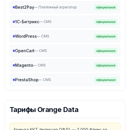
Best2Pay
—
Платёжный агрегатор
официальная
1С-Битрикс
—
CMS
официальная
WordPress
—
CMS
официальная
OpenCart
—
CMS
официальная
Magento
—
CMS
официальная
PrestaShop
—
CMS
официальная
Тарифы
Orange Data
Аренда ККТ (включая ОФД) — 2 000 ₽/мес за