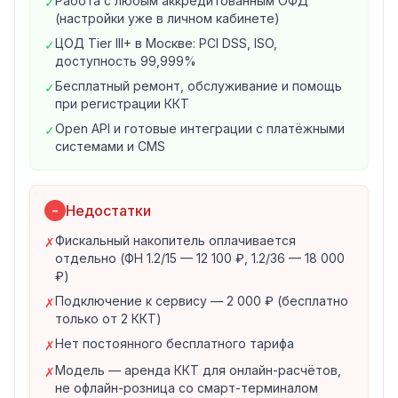
Работа с любым аккредитованным ОФД
✓
интернет-магазинов и работает автоматически
(настройки уже в личном кабинете)
круглосуточно, без ручного ввода платёжных
ЦОД Tier III+ в Москве: PCI DSS, ISO,
✓
данных. Оборудование размещено в
доступность 99,999%
сертифицированном ЦОД класса Tier III+ в Москве на
Бесплатный ремонт, обслуживание и помощь
✓
серверах FreeBSD и Linux: доступность 99,999%,
при регистрации ККТ
сертификаты PCI DSS и ISO, автономное питание,
Open API и готовые интеграции с платёжными
✓
круглосуточное наблюдение и охрана.
системами и CMS
Интеграции и API
Готовые модули фискализации с платёжными
агрегаторами и банками-эквайерами
Недостатки
−
Интеграция с популярными CMS для интернет-
магазинов
Фискальный накопитель оплачивается
✗
отдельно (ФН 1.2/15 — 12 100 ₽, 1.2/36 — 18 000
Прямая интеграция через Orange Data API (Open API)
₽)
Возможность прямого подключения к оператору
Подключение к сервису — 2 000 ₽ (бесплатно
фискальных данных
✗
только от 2 ККТ)
Работа с ОФД
Нет постоянного бесплатного тарифа
Клиенты Orange Data могут работать с любым
✗
официальным (аккредитованным) оператором
Модель — аренда ККТ для онлайн-расчётов,
✗
фискальных данных — настройки ОФД уже сделаны в
не офлайн-розница со смарт-терминалом