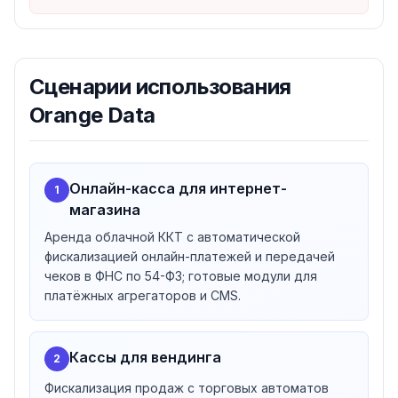
личном кабинете, достаточно выбрать оператора из
списка. Отдельно Orange Data оператором
фискальных данных не является: сервис
обеспечивает аренду кассы и передачу чеков
Сценарии использования
выбранному ОФД для дальнейшей отправки в ФНС.
Orange Data
Онлайн-касса для интернет-
1
магазина
Аренда облачной ККТ с автоматической
фискализацией онлайн-платежей и передачей
чеков в ФНС по 54-ФЗ; готовые модули для
платёжных агрегаторов и CMS.
Кассы для вендинга
2
Фискализация продаж с торговых автоматов