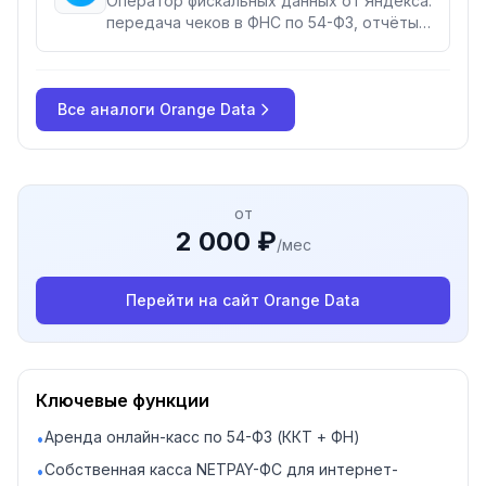
Оператор фискальных данных от Яндекса:
передача чеков в ФНС по 54-ФЗ, отчёты
о продажах в реальном времени, графики
состояния фискального накопителя и
приоритет конфиденциальности данных.
Все аналоги
Orange Data
от
2 000 ₽
/мес
Перейти на сайт
Orange Data
Ключевые функции
Аренда онлайн-касс по 54-ФЗ (ККТ + ФН)
•
Собственная касса NETPAY-ФС для интернет-
•