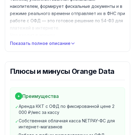
накопителем, формирует фискальные документы и в
режиме реального времени отправляет их в ФНС при
работе с ОФД — это готовое решение по 54-ФЗ для
платежей в интернете.
Что входит в аренду
Аренда ККТ для регистрации онлайн-расчётов,
Показать полное описание
фискальный накопитель для каждой кассы
Формирование фискальных документов и отправка в
ФНС в реальном времени
Плюсы и минусы
Orange Data
Личный кабинет с полной статистикой по кассам и
управлением услугами
Балансировка нагрузки на ФН и контроль его
заполнения
Преимущества
+
Бесплатный ремонт и обслуживание, помощь при
Аренда ККТ с ОФД по фиксированной цене 2
✓
регистрации ККТ
000 ₽/мес за кассу
Круглосуточная техническая поддержка 24/7
Собственная облачная касса NETPAY-ФС для
✓
Собственная касса и дата-центр
интернет-магазинов
Онлайн-касса
NETPAY-ФС
адаптирована для