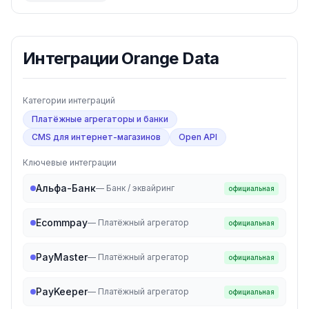
Интеграции
Orange Data
Категории интеграций
Платёжные агрегаторы и банки
CMS для интернет-магазинов
Open API
Ключевые интеграции
Альфа-Банк
—
Банк / эквайринг
официальная
Ecommpay
—
Платёжный агрегатор
официальная
PayMaster
—
Платёжный агрегатор
официальная
PayKeeper
—
Платёжный агрегатор
официальная