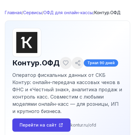
Перейти к содержимому
Главная
/
Сервисы
/
ОФД для онлайн-кассы
/
Контур.ОФД
Контур.ОФД
Триал
90 дней
Оператор фискальных данных от СКБ
Контур: онлайн-передача кассовых чеков в
ФНС и «Честный знак», аналитика продаж и
контроль касс. Совместим с любыми
моделями онлайн-касс — для розницы, ИП
и крупного бизнеса.
Перейти на сайт
kontur.ru/ofd