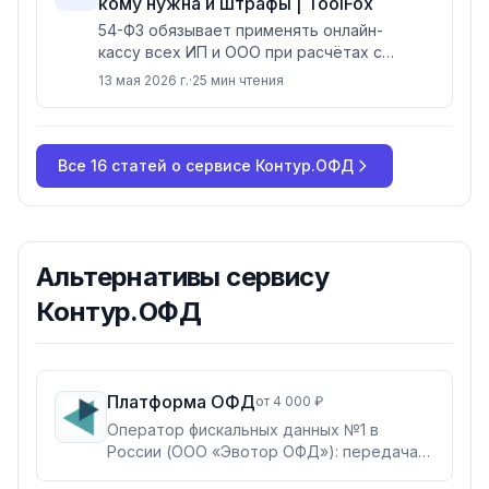
кому нужна и штрафы | ToolFox
марта 2026 действуют автоматические
54-ФЗ обязывает применять онлайн-
штрафы через ГИС МТ как дорожные
кассу всех ИП и ООО при расчётах с
камеры.
физлицами. Самозанятые освобождены,
13 мая 2026 г.
·
25
мин чтения
ИП без работников на УСН — до
31.07.2026. Штрафы за работу без ККТ от
10 000 ₽ для ИП и от 30 000 ₽ для ООО,
с сентября 2026 года вырастут в 3-5
Все
16
статей о
сервисе Контур.ОФД
раз.
Альтернативы
сервису
Контур.ОФД
Платформа ОФД
от 4 000 ₽
Оператор фискальных данных №1 в
России (ООО «Эвотор ОФД»): передача
кассовых чеков в ФНС и «Честный ЗНАК»