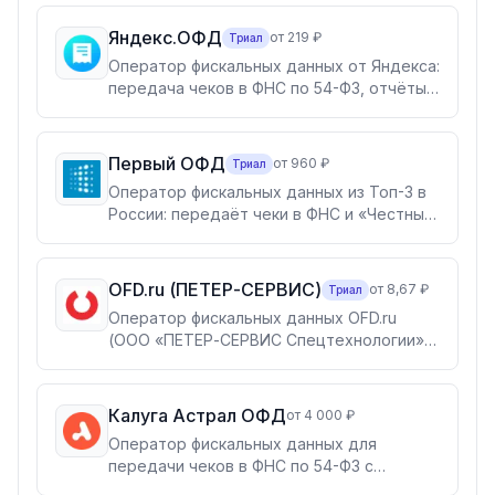
по 54-ФЗ, регистрация ККТ, мониторинг
касс и экосистема сервисов — ЭДО,
Яндекс.ОФД
от 219 ₽
Триал
отчётность, маркировка, электронная
Оператор фискальных данных от Яндекса:
подпись.
передача чеков в ФНС по 54-ФЗ, отчёты
о продажах в реальном времени, графики
состояния фискального накопителя и
приоритет конфиденциальности данных.
Первый ОФД
от 960 ₽
Триал
Оператор фискальных данных из Топ-3 в
России: передаёт чеки в ФНС и «Честный
ЗНАК» по 54-ФЗ, с бесплатной аналитикой
продаж в личном кабинете и арендой
облачных касс. Входит в группу ВТБ.
OFD.ru (ПЕТЕР-СЕРВИС)
от 8,67 ₽
Триал
Оператор фискальных данных OFD.ru
(ООО «ПЕТЕР-СЕРВИС Спецтехнологии»):
передача чеков в ФНС и «Честный ЗНАК»
по 54-ФЗ с гибкими тарифами по дням и
чекам, облачными кассами Ferma® и
Калуга Астрал ОФД
от 4 000 ₽
бесплатным ЭДО.Поток. Для розницы,
Оператор фискальных данных для
интернет-магазинов и сезонного бизнеса.
передачи чеков в ФНС по 54-ФЗ с
бесплатной отправкой кодов маркировки