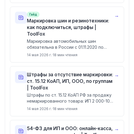
01.12.2025, запрет оборота
немаркированной продукции. С
→
Гайд
01.04.2026, поэкземплярный учёт в
Маркировка шин и резинотехники:
рознице через ФФД 1.2. С 01.10.2026,
как подключиться, штрафы |
режим блокировки продажи проблемных
ToolFox
кодов. Штрафы по ст. 15.12 КоАП от 5 000
Маркировка автомобильных шин
до 300 000 ₽ + конфискация.
обязательна в России с 01.11.2020 по
постановлению № 1958. С 01.06.2026
14 мая 2026 г.
·
18
мин чтения
вводятся автоматические штрафы по
ФЗ-120 от 02.05.2026: ИП до 10 000 ₽,
ООО до 300 000 ₽ + конфискация. Коды
Штрафы за отсутствие маркировки:
→
ТН ВЭД 4011 10/20/40/70/80/90. Цена
ст. 15.12 КоАП, ИП, ООО, по группам
кода 50 копеек. Подключение к
| ToolFox
Честному ЗНАКу через УЦ ФНС.
Штрафы по ст. 15.12 КоАП РФ за продажу
немаркированного товара: ИП 2 000-10
000 ₽, ООО 50 000-300 000 ₽ +
14 мая 2026 г.
·
18
мин чтения
конфискация. Для табака и алкоголя
ужесточения: ООО 1 000 000-1 500 000
₽. По ст. 171.1 УК при стоимости свыше 1
54-ФЗ для ИП и ООО: онлайн-касса,
→
млн ₽, до 6 лет лишения свободы. С 1