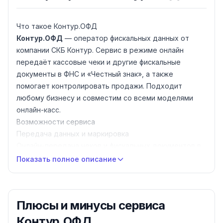
Что такое Контур.ОФД
Контур.ОФД
— оператор фискальных данных от
компании СКБ Контур. Сервис в режиме онлайн
передаёт кассовые чеки и другие фискальные
документы в ФНС и «Честный знак», а также
помогает контролировать продажи. Подходит
любому бизнесу и совместим со всеми моделями
онлайн-касс.
Возможности сервиса
Передача данных и маркировка
Онлайн-передача чеков и фискальных документов в
налоговую по 54-ФЗ
Показать полное описание
Работа с маркировкой — отправка данных в
«Честный знак» и мониторинг статуса кодов
Отправка электронных чеков покупателям на email
Плюсы и минусы
сервиса
Контроль продаж
Аналитика выручки, возвратов и среднего чека,
Контур.ОФД