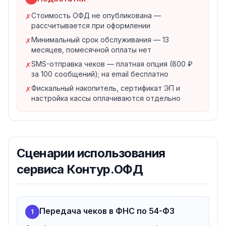
оценивать их эффективность и рассчитывать
Стоимость ОФД не опубликована —
✗
арендную плату.
рассчитывается при оформлении
Подключение и оплата
Минимальный срок обслуживания — 13
✗
Для старта нужно заполнить реквизиты плательщика
месяцев, помесячной оплаты нет
и оплатить обслуживание — счётом, банковской
SMS-отправка чеков — платная опция (800 ₽
✗
картой, через СБП или по QR-коду. Сразу после
за 100 сообщений); на email бесплатно
оплаты на почту приходит инструкция по началу
Фискальный накопитель, сертификат ЭП и
✗
работы. Сервис интегрируется с другими
настройка кассы оплачиваются отдельно
продуктами СКБ Контур: учётным сервисом,
кассовой программой и удостоверяющим центром
для выпуска электронной подписи.
Бесплатный тест-драйв
Сценарии использования
Новым пользователям доступны все возможности
сервиса Контур.ОФД
ОФД Контура бесплатно на 3 месяца. После
окончания тест-драйва данные сохраняются, а
тариф можно выбрать и оплатить прямо в сервисе.
Передача чеков в ФНС по 54-ФЗ
1