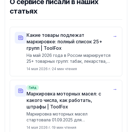
О сервисе писали в наших
статьях
Какие товары подлежат
→
маркировке: полный список 25+
групп | ToolFox
На май 2026 года в России маркируется
25+ товарных групп: табак, лекарства,
обувь, парфюмерия, молочка, шины,
14 мая 2026 г.
·
24
мин чтения
бытхимия, БАДы, игрушки. С марта 2026,
кондитерка и спецодежда; с мая,
стройматериалы и радиоэлектроника; с
→
Гайд
июня, кофе. Штрафы от 5 000 до 500 000
Маркировка моторных масел: с
₽.
какого числа, как работать,
штрафы | ToolFox
Маркировка моторных масел
стартовала 01.09.2025 для
производителей и импортёров
14 мая 2026 г.
·
19
мин чтения
(постановление 1683 от 30.11.2024). С