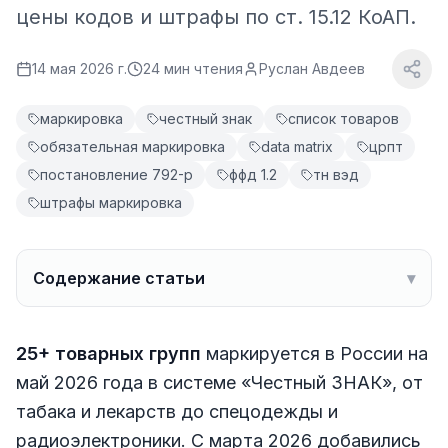
цены кодов и штрафы по ст. 15.12 КоАП.
14 мая 2026 г.
24
мин чтения
Руслан Авдеев
маркировка
честный знак
список товаров
обязательная маркировка
data matrix
црпт
постановление 792-р
ффд 1.2
тн вэд
штрафы маркировка
Содержание статьи
▾
25+ товарных групп
маркируется в России на
май 2026 года в системе «Честный ЗНАК», от
табака и лекарств до спецодежды и
радиоэлектроники. С марта 2026 добавились