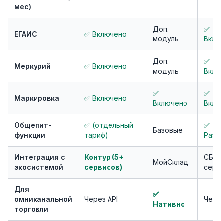
мес)
Доп.
✅
ЕГАИС
✅ Включено
модуль
Вклю
Доп.
✅
Меркурий
✅ Включено
модуль
Вклю
✅
✅
Маркировка
✅ Включено
Включено
Вклю
Общепит-
✅ (отдельный
✅
Базовые
функции
тариф)
Разв
Интеграция с
Контур (5+
СБИС
МойСклад
экосистемой
сервисов)
серв
Для
✅
омниканальной
Через API
Чере
Нативно
торговли