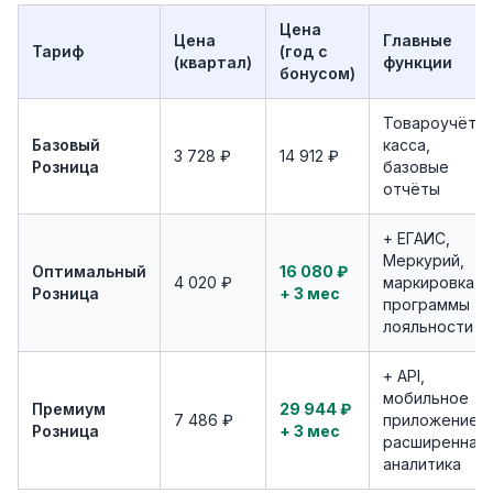
Цена
Цена
Главные
Тариф
(год с
(квартал)
функции
бонусом)
Товароучёт,
Базовый
касса,
3 728 ₽
14 912 ₽
Розница
базовые
отчёты
+ ЕГАИС,
Меркурий,
Оптимальный
16 080 ₽
4 020 ₽
маркировка,
Розница
+ 3 мес
программы
лояльности
+ API,
мобильное
Премиум
29 944 ₽
7 486 ₽
приложение,
Розница
+ 3 мес
расширенная
аналитика