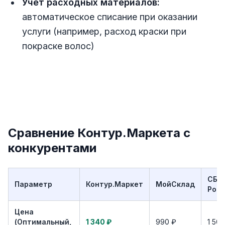
Учёт расходных материалов:
автоматическое списание при оказании
услуги (например, расход краски при
покраске волос)
Сравнение Контур.Маркета с
конкурентами
СБИ
Параметр
Контур.Маркет
МойСклад
Розн
Цена
(Оптимальный,
1 340 ₽
990 ₽
1 500