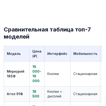
Сравнительная таблица топ-7
моделей
Цена
Л
Модель
Интерфейс
Мобильность
(₽)
д
16
Меркурий
000-
М
Кнопки
Стационарная
185Ф
19
к
000
18
Кнопки +
М
Атол 91Ф
Стационарная
500
дисплей
д