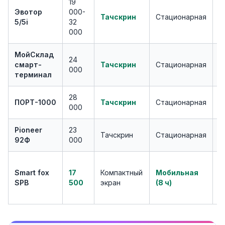
19
Эвотор
000-
Р
Тачскрин
Стационарная
5/5i
32
ч
000
МойСклад
24
О
смарт-
Тачскрин
Стационарная
000
м
терминал
28
О
ПОРТ-1000
Тачскрин
Стационарная
000
р
Pioneer
23
М
Тачскрин
Стационарная
92Ф
000
(
К
Smart fox
17
Компактный
Мобильная
т
SPB
500
экран
(8 ч)
в
у