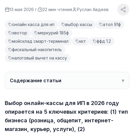
13 мая 2026 г.
22
мин чтения
Руслан Авдеев
онлайн касса для ип
выбор кассы
атол 91ф
эвотор
меркурий 185ф
мойсклад смарт-терминал
ккт
ффд 1.2
фискальный накопитель
налоговый вычет на кассу
Содержание статьи
▾
Выбор онлайн-кассы для ИП в 2026 году
опирается на 5 ключевых критериев: (1) тип
бизнеса (розница, общепит, интернет-
магазин, курьер, услуги), (2)