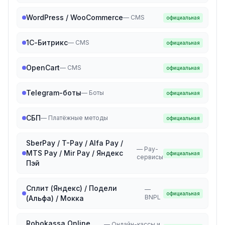
WordPress / WooCommerce
—
CMS
официальная
1С-Битрикс
—
CMS
официальная
OpenCart
—
CMS
официальная
Telegram-боты
—
Боты
официальная
СБП
—
Платёжные методы
официальная
SberPay / T-Pay / Alfa Pay /
—
Pay-
MTS Pay / Mir Pay / Яндекс
официальная
сервисы
Пэй
Сплит (Яндекс) / Подели
—
официальная
BNPL
(Альфа) / Мокка
Robokassa Online
—
Онлайн-кассы и