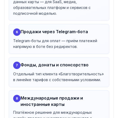
Подключение через REST API или готовые модули
данных карты — для SaaS, медиа,
образовательных платформ и сервисов с
для интернет-магазинов и сервисов: популярные
подписочной моделью.
CMS, CRM/ERP, Telegram-боты для оплаты,
образовательные платформы. На сайте заявлено
более 130 интеграций; доступны API и SDK для
Продажи через Telegram-бота
6
разработчиков (документация — docs.robokassa.ru).
Кому подходит Robokassa
Telegram-боты для оплат — приём платежей
Интернет-магазины
— все способы оплаты по
напрямую в боте без редиректов.
одному договору
Онлайн-образование
— платёжные ссылки и BNPL
Фонды, донаты и спонсорство
для учеников
7
Цифровые товары и услуги
Отдельный тип клиента «Благотворительность»
Фонды, донаты и спонсорство
— отдельный тип
в линейке тарифов с собственными условиями.
клиента «Благотворительность»
Транспорт, курьеры, логистика; красота,
медицина, фитнес; туризм и мероприятия
Международные продажи и
8
Самозанятые
— Робочеки СМЗ + интеграция с «Мой
иностранные карты
налог»
Платёжное решение для международных
Краткая история