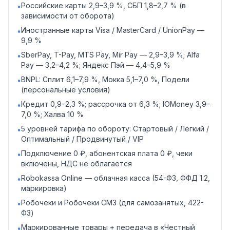
Российские карты 2,9–3,9 %, СБП 1,8–2,7 % (в
•
зависимости от оборота)
Иностранные карты Visa / MasterCard / UnionPay —
•
9,9 %
SberPay, T-Pay, MTS Pay, Mir Pay — 2,9–3,9 %; Alfa
•
Pay — 3,2–4,2 %; Яндекс Пэй — 4,4–5,9 %
BNPL: Сплит 6,1–7,9 %, Мокка 5,1–7,0 %, Подели
•
(персональные условия)
Кредит 0,9–2,3 %; рассрочка от 6,3 %; ЮMoney 3,9–
•
7,0 %; Халва 10 %
5 уровней тарифа по обороту: Стартовый / Лёгкий /
•
Оптимальный / Продвинутый / VIP
Подключение 0 ₽, абонентская плата 0 ₽, чеки
•
включены, НДС не облагается
Robokassa Online — облачная касса (54-ФЗ, ФФД 1.2,
•
маркировка)
Робочеки и Робочеки СМЗ (для самозанятых, 422-
•
ФЗ)
Маркированные товары + передача в «Честный
•