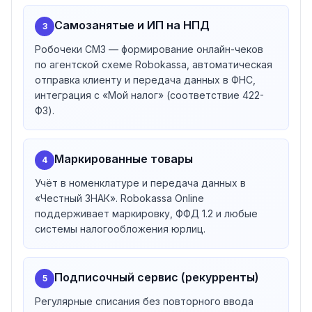
Холдирование средств
— заморозка денег на
Самозанятые и ИП на НПД
3
счёте клиента
Рассрочка и кредит
Робочеки СМЗ — формирование онлайн-чеков
— высокие лимиты, выбор
по агентской схеме Robokassa, автоматическая
условий покупателем
отправка клиенту и передача данных в ФНС,
Разовая сделка
— продажа без покупки кассы
интеграция с «Мой налог» (соответствие 422-
Рекурренты (подписки)
— регулярные списания без
ФЗ).
повторного ввода данных
Robomarket → Robox и мобильное приложение
Robomarket переименован в Robox
— это
Маркированные товары
4
конструктор сайтов и интернет-магазинов с
платежами, фискализацией, CRM и аналитикой в
Учёт в номенклатуре и передача данных в
«Честный ЗНАК». Robokassa Online
едином окне, без программистов. От страницы с
поддерживает маркировку, ФФД 1.2 и любые
одним товаром до полноценного каталога с
системы налогообложения юрлиц.
управлением заказами, покупателями и доставкой.
Для клиентов Robokassa — бесплатно. Также
доступно мобильное приложение
Robokassa APP
(с
Подписочный сервис (рекурренты)
5
2025 года) для управления продажами со смартфона.
130+ готовых интеграций
Регулярные списания без повторного ввода