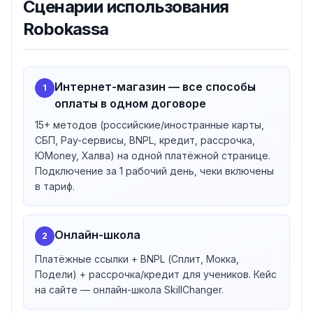
Сценарии использования
платы для быстрого запуска бизнеса или выдачи
Robokassa
чеков по агентской схеме Robokassa (соответствие
54-ФЗ).
Робочеки СМЗ
— решение для самозанятых и ИП на
НПД: формирование онлайн-чеков по агентской
Интернет-магазин — все способы
1
схеме Robokassa с автоматической отправкой
оплаты в одном договоре
клиенту и передачей данных в ФНС, интеграция с
15+ методов (российские/иностранные карты,
приложением «Мой налог» (соответствие 422-ФЗ).
СБП, Pay-сервисы, BNPL, кредит, рассрочка,
Решения подходят для маркировки, АУСН, ПСН,
ЮMoney, Халва) на одной платёжной странице.
сезонного бизнеса и разовых сделок.
Подключение за 1 рабочий день, чеки включены
Инструменты для роста бизнеса
в тариф.
Оплата частями (BNPL)
— увеличение среднего
чека
Иностранные карты
— для иностранцев в РФ и
Онлайн-школа
2
международных продаж
Платёжные ссылки + BNPL (Сплит, Мокка,
Маркированные товары
— учёт в номенклатуре и
Подели) + рассрочка/кредит для учеников. Кейс
передача в «Честный ЗНАК»
на сайте — онлайн-школа SkillChanger.
Оплата в приложениях
— Webview и SDK для
нативной интеграции