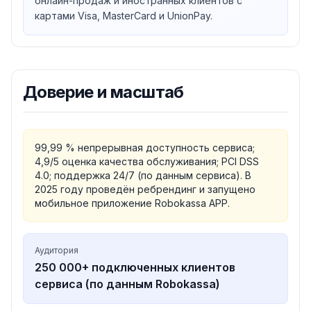
онлайн-продаж и иностранных клиентов с
2002
— запуск площадки ROBOXchange (обмен
картами Visa, MasterCard и UnionPay.
электронных валют)
2009
— начало приёма платежей через банковские
карты
2017
— запуск Робочеков и Robomarket
Доверие и масштаб
2019
— запуск Robokassa в Казахстане
2022
— приём иностранных карт, платежи по
подписке, мультибанкинг
2023
— подключение самозанятых, приём оплат
99,99 % непрерывная доступность сервиса;
маркированных товаров
4,9/5 оценка качества обслуживания; PCI DSS
4.0; поддержка 24/7 (по данным сервиса). В
2025
— ребрендинг (новый логотип и стиль), запуск
2025 году проведён ребрендинг и запущено
мобильного приложения
мобильное приложение Robokassa APP.
14.01.2026
— статус резидента инновационного
центра «Сколково»
Юридические данные
Аудитория
ООО «РОБОКАССА». ОГРН 1055009302215, ИНН/КПП
250 000+ подключенных клиентов
5047063929/771601001, ОКПО 75235991. Адрес:
сервиса (по данным Robokassa)
115054, г. Москва, Стремянный переулок, д. 26.
Поддержка: 8 (800) 500-25-57, чаты в MAX, VK и