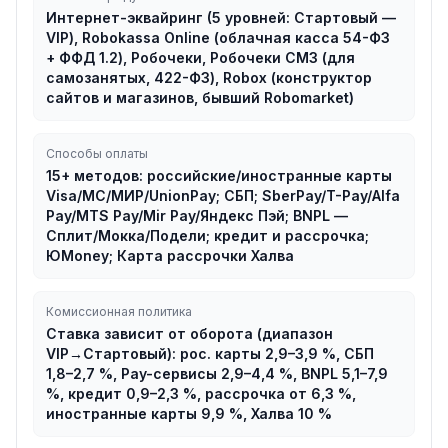
Интернет-эквайринг (5 уровней: Стартовый —
VIP), Robokassa Online (облачная касса 54-ФЗ
+ ФФД 1.2), Робочеки, Робочеки СМЗ (для
самозанятых, 422-ФЗ), Robox (конструктор
сайтов и магазинов, бывший Robomarket)
Способы оплаты
15+ методов: российские/иностранные карты
Visa/MC/МИР/UnionPay; СБП; SberPay/T-Pay/Alfa
Pay/MTS Pay/Mir Pay/Яндекс Пэй; BNPL —
Сплит/Мокка/Подели; кредит и рассрочка;
ЮMoney; Карта рассрочки Халва
Комиссионная политика
Ставка зависит от оборота (диапазон
VIP→Стартовый): рос. карты 2,9–3,9 %, СБП
1,8–2,7 %, Pay-сервисы 2,9–4,4 %, BNPL 5,1–7,9
%, кредит 0,9–2,3 %, рассрочка от 6,3 %,
иностранные карты 9,9 %, Халва 10 %