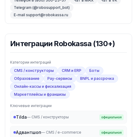
Телефон 8 (800) 500-25-57
Чат в MAX
Чат в VK
Telegram (@robosupport_bot)
E-mail support@robokassa.ru
Интеграции
Robokassa
(130+)
Категории интеграций
CMS / конструкторы
CRM и ERP
Боты
Образование
Pay-сервисы
BNPL и рассрочка
Онлайн-кассы и фискализация
Маркетплейсы и франшизы
Ключевые интеграции
Tilda
—
CMS / конструкторы
официальная
Адвантшоп
—
CMS / e-commerce
официальная