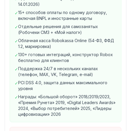
14.01.2026)
«Стартовому»)
15+ способов оплаты по одному договору,
✓
Минимальные значения — на старших тарифах
включая BNPL и иностранные карты
(высокий оборот), максимальные — на «Стартовом»
Отдельные решения для самозанятых
✓
(от 0 ₽ оборота):
(Робочеки СМЗ + «Мой налог»)
Российские карты
— 2,9–3,9 %
Облачная касса Robokassa Online (54-ФЗ, ФФД
✓
СБП
— 1,8–2,7 %
1.2, маркировка)
Иностранные карты
(Visa / MasterCard / UnionPay) —
130+ готовых интеграций, конструктор Robox
✓
9,9 %
бесплатно для клиентов
SberPay / T-Pay / MTS Pay / Mir Pay
— 2,9–3,9 %
Поддержка 24/7 в нескольких каналах
✓
Alfa Pay
— 3,2–4,2 %
(телефон, MAX, VK, Telegram, e-mail)
Яндекс Пэй
— 4,4–5,9 %
PCI DSS 4.0, защита данных максимального
✓
BNPL: Сплит
— 6,1–7,9 %,
Мокка
— 5,1–7,0 %,
Подели
уровня
— персональные условия
Награды: «Большой оборот» 2018/2019/2023,
✓
Кредит
— 0,9–2,3 %;
рассрочка
— от 6,3 %
«Премия Рунета» 2019, «Digital Leaders Awards»
ЮMoney
— 3,9–5,0 % (товары с доставкой) / 5,9–7,0
2024, «Выбор потребителей» 2025, «Лидеры
% (иные)
цифровизации» 2026
Карта рассрочки Халва
— 10,0 %
Отдельные условия — для типов клиента