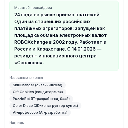
Telegram, e-mail support@robokassa.ru.
Масштаб провайдера
24 года на рынке приёма платежей.
Один из старейших российских
платёжных агрегаторов: запущен как
площадка обмена электронных валют
ROBOXchange в 2002 году. Работает в
России и Казахстане. С 14.01.2026 —
резидент инновационного центра
«Сколково».
Известные клиенты
SkillChanger (онлайн-школа)
Gift Cookies (кондитерская)
PuzzleBot (IT-разработка, SaaS)
Color Disco (3D-конструктор сумок)
AI-профессор (AI-разработка)
Награды