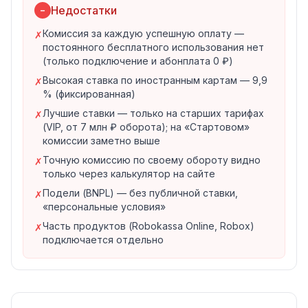
«Самозанятые» и «Благотворительность». Для
Недостатки
−
крупного бизнеса рассчитывается индивидуальный
Комиссия за каждую успешную оплату —
✗
тариф.
постоянного бесплатного использования нет
Способы оплаты — 15+ методов в одном договоре
(только подключение и абонплата 0 ₽)
Российские банковские карты (Visa, MasterCard, МИР)
Высокая ставка по иностранным картам — 9,9
✗
Иностранные карты Visa / MasterCard / UnionPay
% (фиксированная)
Система быстрых платежей (СБП)
Лучшие ставки — только на старших тарифах
✗
SberPay, T-Pay, MTS Pay, Mir Pay, Alfa Pay, Яндекс Пэй
(VIP, от 7 млн ₽ оборота); на «Стартовом»
BNPL (оплата частями): Сплит (Яндекс), Подели
комиссии заметно выше
(Альфа), Мокка
Точную комиссию по своему обороту видно
✗
Кредит и рассрочка с высокими лимитами
только через калькулятор на сайте
ЮMoney и Карта рассрочки Халва
Подели (BNPL) — без публичной ставки,
✗
Решения по фискализации (онлайн-чеки)
«персональные условия»
Robokassa Online
— облачная касса для онлайн-
Часть продуктов (Robokassa Online, Robox)
✗
платежей. Полностью поддерживает 54-ФЗ, ФФД 1.2,
подключается отдельно
маркировку и любые системы налогообложения
юрлиц. Бесшовная интеграция с эквайрингом
Robokassa.
Робочеки
— онлайн-чеки без кассы и абонентской