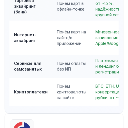
Торговый
Приём карт в
от ~1.2%,
эквайринг
офлайн-точке
надёжность
(банк)
крупной сети
Приём карт на
Мгновенное
Интернет-
сайте/в
зачисление,
эквайринг
приложении
Apple/Google P
Платёжная ссы
Сервисы для
Приём оплаты
и лендинг без
самозанятых
без ИП
регистрации ИП
Приём
BTC, ETH, USDT
Криптоплатежи
криптовалюты
конвертация в
на сайте
рубли, от ~0.5%