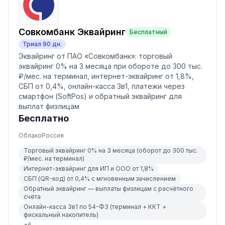
Совкомбанк Эквайринг
Бесплатный
Триал
90
дн.
Эквайринг от ПАО «Совкомбанк»: торговый
эквайринг 0% на 3 месяца при обороте до 300 тыс.
₽/мес. на терминал, интернет-эквайринг от 1,8%,
СБП от 0,4%, онлайн-касса 3в1, платежи через
смартфон (SoftPos) и обратный эквайринг для
выплат физлицам
Бесплатно
Облако
Россия
Торговый эквайринг 0% на 3 месяца (оборот до 300 тыс.
₽/мес. на терминал)
Интернет-эквайринг для ИП и ООО от 1,8%
СБП (QR-код) от 0,4% с мгновенным зачислением
Обратный эквайринг — выплаты физлицам с расчётного
счёта
Онлайн-касса 3в1 по 54-ФЗ (терминал + ККТ +
фискальный накопитель)
+
6