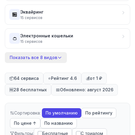
Эквайринг
🏪
15
сервисов
Электронные кошельки
👛
15
сервисов
Показать все 8 видов
📦
64 сервиса
⭐
Рейтинг 4.6
💰
от 1 ₽
🆓
28 бесплатных
📅
Обновлено: август 2026
Сортировка:
По умолчанию
По рейтингу
По цене ↑
По названию
Фильтры:
Бесплатные
С триалом