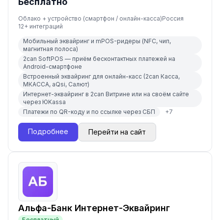
Бесплатно
Облако + устройство (смартфон / онлайн-касса)
Россия
12
+ интеграций
Мобильный эквайринг и mPOS-ридеры (NFC, чип,
магнитная полоса)
2can SoftPOS — приём бесконтактных платежей на
Android-смартфоне
Встроенный эквайринг для онлайн-касс (2can Касса,
МКАССА, aQsi, Салют)
Интернет-эквайринг в 2can Витрине или на своём сайте
через ЮKassa
Платежи по QR-коду и по ссылке через СБП
+
7
Подробнее
Перейти на сайт
Альфа-Банк Интернет-Эквайринг
Бесплатный