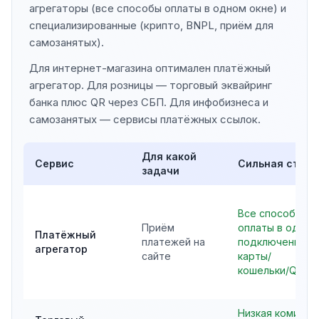
агрегаторы (все способы оплаты в одном окне) и
специализированные (крипто, BNPL, приём для
самозанятых).
Для интернет-магазина оптимален платёжный
агрегатор. Для розницы — торговый эквайринг
банка плюс QR через СБП. Для инфобизнеса и
самозанятых — сервисы платёжных ссылок.
Для какой
Сервис
Сильная сторо
задачи
Все способы
Приём
оплаты в одном
Платёжный
платежей на
подключении,
агрегатор
сайте
карты/
кошельки/QR/B
Низкая комисси