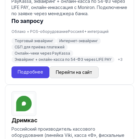
PayKassa, эквайринг + онлайн-касса по 54-ФЗ через
LIFE PAY, онлайн-инкассация с Moniron. Подключение
по заявке через менеджера банка.
По запросу
Облако + POS-оборудование
Россия
4
+ интеграций
Торговый эквайринг
Интернет-эквайринг
СБП для приёма платежей
Онлайн-чеки через PayKassa
Эквайринг + онлайн-касса по 54-ФЗ через LIFE PAY
+
3
Подробнее
Перейти на сайт
Дримкас
Российский производитель кассового
оборудования (линейка Viki, касса «Ф», фискальные