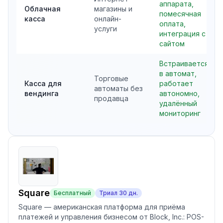
аппарата,
Облачная
магазины и
помесячная
касса
онлайн-
оплата,
услуги
интеграция с
сайтом
Встраивается
в автомат,
Торговые
Касса для
работает
автоматы без
вендинга
автономно,
продавца
удалённый
мониторинг
Square
Бесплатный
Триал
30
дн.
Square — американская платформа для приёма
платежей и управления бизнесом от Block, Inc.: POS-