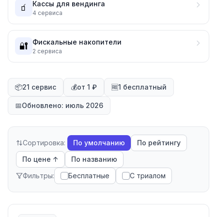
Кассы для вендинга
🧃
4
сервиса
Фискальные накопители
🔐
2
сервиса
📦
21 сервис
💰
от 1 ₽
🆓
1 бесплатный
📅
Обновлено: июль 2026
Сортировка:
По умолчанию
По рейтингу
По цене ↑
По названию
Фильтры:
Бесплатные
С триалом