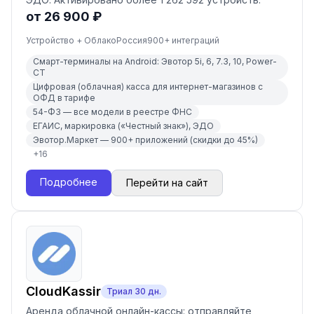
от 26 900 ₽
Устройство + Облако
Россия
900
+ интеграций
Смарт-терминалы на Android: Эвотор 5i, 6, 7.3, 10, Power-
СТ
Цифровая (облачная) касса для интернет-магазинов с
ОФД в тарифе
54-ФЗ — все модели в реестре ФНС
ЕГАИС, маркировка («Честный знак»), ЭДО
Эвотор.Маркет — 900+ приложений (скидки до 45%)
+
16
Подробнее
Перейти на сайт
CloudKassir
Триал
30
дн.
Аренда облачной онлайн-кассы: отправляйте