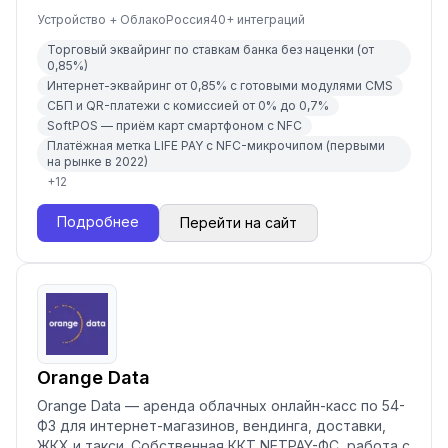
Устройство + Облако
Россия
40
+ интеграций
Торговый эквайринг по ставкам банка без наценки (от
0,85%)
Интернет-эквайринг от 0,85% с готовыми модулями CMS
СБП и QR-платежи с комиссией от 0% до 0,7%
SoftPOS — приём карт смартфоном с NFC
Платёжная метка LIFE PAY с NFC-микрочипом (первыми
на рынке в 2022)
+
12
Подробнее
Перейти на сайт
Orange Data
Orange Data — аренда облачных онлайн-касс по 54-
ФЗ для интернет-магазинов, вендинга, доставки,
ЖКХ и такси. Собственная ККТ NETPAY-ФС, работа с