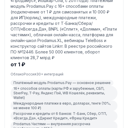
«Продамус», Йошкар-Ола, с 2011 года): платёжный
модуль Prodamus.Pay с 16+ способами оплаты
(подключение от 1 ₽ для самозанятых и 10 000 ₽
для ИП/юрлиц), международные платежи,
рассрочки и кредиты от Т-Банка/Сбера/
ОТП/«Всегда.Да», BNPL («Сплит», «Долями», «Плати
частями»), облачная онлайн-касса, платформа для
онлайн-школ Prodamus.XL, вебинары TeleBoss и
конструктор сайтов Linkrr. В реестре российского
ПО №12446. Более 50 000 клиентов, оборот
клиентов 28,7 млрд ₽
от 1 ₽
Облако
Россия
30
+ интеграций
Платёжный модуль Prodamus.Pay — основное решение
16+ способов оплаты (карты РФ и зарубежные, СБП,
SberPay, T-Pay, Яндекс Пэй, WB Кошелёк, реквизиты,
Wallet)
Международные платежи в евро, долларах, тенге (10%,
не менее 100 ₽)
Рассрочки и кредиты от 6 банков: Т-Банк, Сбер, ОТП,
«Всегда.Да», «Директ Кредит», «Фреш Кредит»
Prodamus.Частями — внутренняя рассрочка