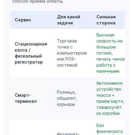
способ приёма оплаты.
Для какой
Сильная
Сервис
задачи
сторона
Высокая
Торговая
скорость на
Стационарная
точка с
большом
касса /
компьютером
потоке,
фискальный
или POS-
печать чеков,
регистратор
системой
работа с
наличными
Автономное
устройство
Розница,
Смарт-
«касса +
общепит,
терминал
приём карт»,
курьеры
товароучёт
из коробки
Без
физического
Интернет-