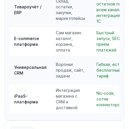
Склад,
остатков по
Товароучёт /
остатки,
всем каналам,
ERP
закупки,
интеграция с
маркетплейсы
1С
Сам магазин:
Быстрый
E-commerce
каталог,
запуск, SEO,
платформа
корзина,
приём
оплата
платежей
Воронки
Гибкая, есть
Универсальная
продаж, сайт,
бесплатный
CRM
задачи
тариф
Интеграция
No-code,
iPaaS-
магазина с
сотни
платформа
CRM и
коннекторов
доставкой