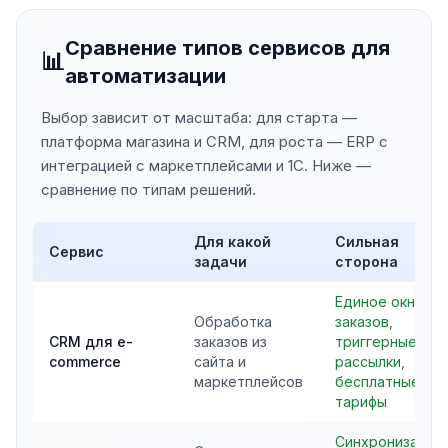
Сравнение типов сервисов для
📊
автоматизации
Выбор зависит от масштаба: для старта —
платформа магазина и CRM, для роста — ERP с
интеграцией с маркетплейсами и 1С. Ниже —
сравнение по типам решений.
Для какой
Сильная
Сервис
задачи
сторона
Единое окно
Обработка
заказов,
CRM для e-
заказов из
триггерные
commerce
сайта и
рассылки,
маркетплейсов
бесплатные
тарифы
Синхронизация