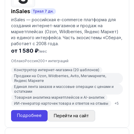
inSales
Триал
7
дн.
inSales — российская e-commerce платформа для
создания интернет-магазинов и продаж на
маркетплейсах (Ozon, Wildberries, Яндекс Маркет)
из единого интерфейса. Часть экосистемы «Сбера»,
работает с 2008 года.
от 1 580 ₽
/мес
Облако
Россия
200
+ интеграций
Конструктор интернет-магазина (20 шаблонов)
Продажи на Ozon, Wildberries, Avito, Мегамаркете,
Яндекс Маркете
Единая лента заказов и массовые операции с ценами и
остатками
Товарная аналитика маркетплейсов и AI-аналитик
ИИ-генератор карточек товара и ответов на отзывы
+
5
Подробнее
Перейти на сайт