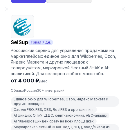
SelSup
Триал
7
дн.
Российский сервис для управления продажами на
маркетплейсах: единое окно для Wildberries, Ozon,
Яндекс Маркета и других площадок с
товароучётом, маркировкой Честный ЗНАК и AI-
аналитикой. Для селлеров любого масштаба.
от 4 000 ₽
/мес
Облако
Россия
30
+ интеграций
Единое окно для Wildberries, Ozon, Яндекс Маркета и
других площадок
Схемы FBO, FBS, DBS, RealFBS и дропшиппинг
AI финдир: ОПиУ, ДДС, юнит-экономика, ABC-анализ
AI планировщик цен сразу на всех площадках
Маркировка Честный ЗНАК: коды, УПД, ввод/вывод из