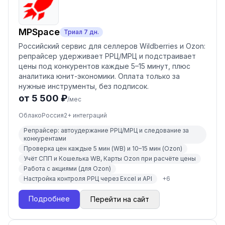
MPSpace
Триал
7
дн.
Российский сервис для селлеров Wildberries и Ozon:
репрайсер удерживает РРЦ/МРЦ и подстраивает
цены под конкурентов каждые 5–15 минут, плюс
аналитика юнит-экономики. Оплата только за
нужные инструменты, без подписок.
от 5 500 ₽
/мес
Облако
Россия
2
+ интеграций
Репрайсер: автоудержание РРЦ/МРЦ и следование за
конкурентами
Проверка цен каждые 5 мин (WB) и 10–15 мин (Ozon)
Учёт СПП и Кошелька WB, Карты Ozon при расчёте цены
Работа с акциями (для Ozon)
Настройка контроля РРЦ через Excel и API
+
6
Подробнее
Перейти на сайт