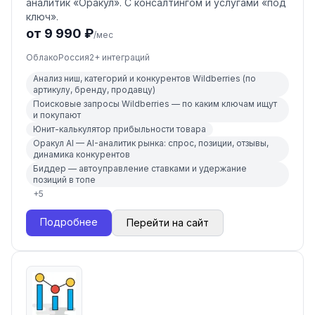
аналитик «Оракул». С консалтингом и услугами «под
ключ».
от 9 990 ₽
/мес
Облако
Россия
2
+ интеграций
Анализ ниш, категорий и конкурентов Wildberries (по
артикулу, бренду, продавцу)
Поисковые запросы Wildberries — по каким ключам ищут
и покупают
Юнит-калькулятор прибыльности товара
Оракул AI — AI-аналитик рынка: спрос, позиции, отзывы,
динамика конкурентов
Биддер — автоуправление ставками и удержание
позиций в топе
+
5
Подробнее
Перейти на сайт