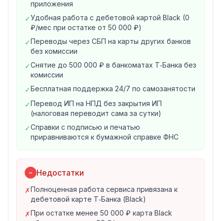
новый продукт» → «Самозанятость» → «Оформить
приложения
самозанятость».
Удобная работа с дебетовой картой Black (0
✓
Решение налоговой — обычно за 5–10 минут, в
₽/мес при остатке от 50 000 ₽)
редких случаях дольше.
Переводы через СБП на карты других банков
✓
После одобрения «Самозанятость» появляется на
без комиссии
главной в списке счетов (в течение нескольких
Снятие до 500 000 ₽ в банкоматах Т‑Банка без
✓
часов).
комиссии
2. Приём оплаты на любой счёт в Т‑Банке
Бесплатная поддержка 24/7 по самозанятости
✓
Отдельный специальный счёт открывать не нужно.
Перевод ИП на НПД без закрытия ИП
✓
Оплата принимается наличными или на любой
(налоговая переводит сама за сутки)
действующий счёт в Т‑Банке — дебетовой или
Справки с подписью и печатью
✓
кредитной карты, накопительный или совместный.
приравниваются к бумажной справке ФНС
Клиент может оплачивать по номеру телефона,
номеру карты или по реквизитам счёта. Сервис для
самозанятых в Т‑Банке — бесплатный.
Недостатки
−
3. Создание чеков и передача сведений в ФНС
Полноценная работа сервиса привязана к
✗
Чек формируется в мобильном приложении Т‑Банка
дебетовой карте Т‑Банка (Black)
или в «Мой налог».
При остатке менее 50 000 ₽ карта Black
✗
Уведомление о доходе поступает в ФНС