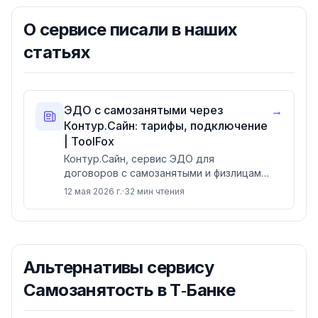
О сервисе писали в наших
статьях
ЭДО с самозанятыми через
→
Контур.Сайн: тарифы, подключение
| ToolFox
Контур.Сайн, сервис ЭДО для
договоров с самозанятыми и физлицами
через SMS-подпись. Тарифы 2026 от 3
12 мая 2026 г.
·
32
мин чтения
990 ₽ за 100 подписаний до безлимита
30 990 ₽. Сравнение с Сбер.Подпись и
Тинькофф, кейс digital-агентства с
экономией 1,9 млн ₽/год.
Альтернативы
сервису
Самозанятость в Т‑Банке