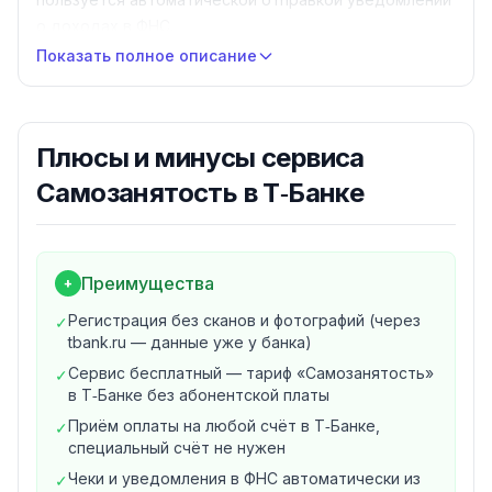
о доходах в ФНС.
Сервис работает в рамках АО «ТБанк» —
Показать полное описание
универсальная лицензия ЦБ РФ № 2673. Подать
заявку можно без посещения банка: карту Black
привезёт представитель в удобное время и место, а
Плюсы и минусы
сервиса
статус самозанятого присваивается автоматически
после регистрации в ФНС. Если клиент уже
Самозанятость в Т‑Банке
самозанятый через другой банк, его можно
перенести в Т‑Банк через партнёрство в
приложении «Мой налог».
Преимущества
+
Что даёт сервис
1. Быстрая регистрация без загрузки документов
Регистрация без сканов и фотографий (через
✓
Заявка подаётся в приложении Т‑Банка, в личном
tbank.ru — данные уже у банка)
кабинете на tbank.ru, в «Мой налог», в ЛК
Сервис бесплатный — тариф «Самозанятость»
✓
налогоплательщика НПД или через Госуслуги. Если
в Т‑Банке без абонентской платы
регистрация идёт через tbank.ru, паспортные данные
Приём оплаты на любой счёт в Т‑Банке,
✓
и фото загружать не нужно — они уже у банка.
специальный счёт не нужен
Заявка в приложении Т‑Банка: «Главная» → «Открыть
Чеки и уведомления в ФНС автоматически из
✓