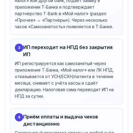
налог» или другой банк, подаёт заявку в
Граждане РФ и иностранные граждане, для которых
приложении Т‑Банка и подтверждает
нужен документ, удостоверяющий личность, и ИНН.
партнёрство T‑Bank в «Мой налог» (раздел
Граждане Украины, а также граждане стран ЕАЭС —
«Прочее» → «Партнёры»). Через несколько
Армении, Беларуси, Казахстана, Киргизии. Налоговые
часов «Самозанятость» появляется в Т‑Банке.
ставки такие же, как для россиян.
ИП, которые хотят перейти на НПД, — закрывать ИП
не обязательно; ФНС сама переведёт в течение
ИП переходит на НПД без закрытия
3
суток.
ИП
Ограничения для ИП при переходе на самозанятость
ИП регистрируется как самозанятый через
По контенту Т‑Банка — у налоговой могут возникнуть
приложение Т‑Банка, «Мой налог» или ЛК НПД,
вопросы, если предприниматель имеет сотрудников,
отказывается от УСН/ЕСХН/патента в течение
работает со своим бывшим работодателем менее
месяца, снимает с учёта кассы и сдаёт
двух лет, занимается подакцизными и маркируемыми
декларацию. Налоговая сама переводит ИП на
товарами, перепродаёт товары и имущественные
НПД за сутки.
права, добывает или реализует полезные
ископаемые, действует как агент/комиссионер,
работает курьером со своей кассой, зарабатывает
Приём оплаты и выдача чеков
4
более 2 400 000 ₽ за год или совмещает
дистанционно
самозанятость с УСН/ЕСХН/патентом. В этих случаях
Самозанятый принимает оплату на любой счёт