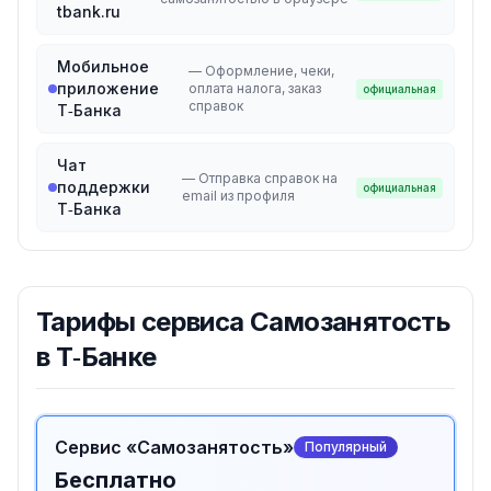
tbank.ru
Мобильное
—
Оформление, чеки,
приложение
оплата налога, заказ
официальная
справок
Т‑Банка
Чат
—
Отправка справок на
поддержки
официальная
email из профиля
Т‑Банка
Тарифы
сервиса Самозанятость
в Т‑Банке
Сервис «Самозанятость»
Популярный
Бесплатно