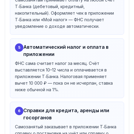
режим НПД может быть отменён задним числом.
Т‑Банка (дебетовый, кредитный,
Переход из другого банка
накопительный). Оформляет чек в приложении
Если клиент уже самозанятый в другом банке или
Т‑Банка или «Мой налог» — ФНС получает
зарегистрирован через «Мой налог», то для работы
уведомление о доходе автоматически.
через Т‑Банк нужно подать заявку через
приложение или личный кабинет на tbank.ru и
Автоматический налог и оплата в
подтвердить партнёрство в «Мой налог» (раздел
5
приложении
«Прочее» → «Партнёры» → T‑Bank →
«Подключить»). После этого «Самозанятость»
ФНС сама считает налог за месяц. Счёт
появляется на главном экране Т‑Банка — обычно в
выставляется 10–12 числа и оплачивается в
течение нескольких часов.
приложении Т‑Банка. Налоговая применяет
вычет 10 000 ₽ — пока он не исчерпан, ставка
Как перестать быть самозанятым
ниже обычной на 1%.
Отказаться от статуса можно через приложение
Т‑Банка («Главная» → «Самозанятость» →
«Отключить»), через личный кабинет на tbank.ru,
Справки для кредита, аренды или
6
через «Мой налог» или ЛК НПД. Налоговая
госорганов
рассматривает заявку обычно за один рабочий день.
Повторно зарегистрироваться как самозанятый
Самозанятый заказывает в приложении Т‑Банка
справку о постановке на учёт или справку о
можно в любой момент, если нет задолженностей по