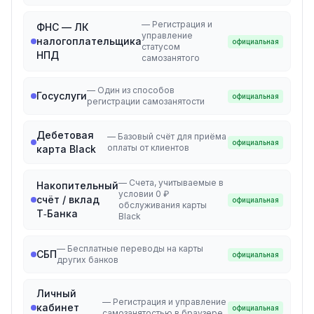
—
Регистрация и
ФНС — ЛК
управление
налогоплательщика
официальная
статусом
НПД
самозанятого
—
Один из способов
Госуслуги
официальная
регистрации самозанятости
Дебетовая
—
Базовый счёт для приёма
официальная
оплаты от клиентов
карта Black
—
Счета, учитываемые в
Накопительный
условии 0 ₽
счёт / вклад
официальная
обслуживания карты
Т‑Банка
Black
—
Бесплатные переводы на карты
СБП
официальная
других банков
Личный
—
Регистрация и управление
кабинет
официальная
самозанятостью в браузере