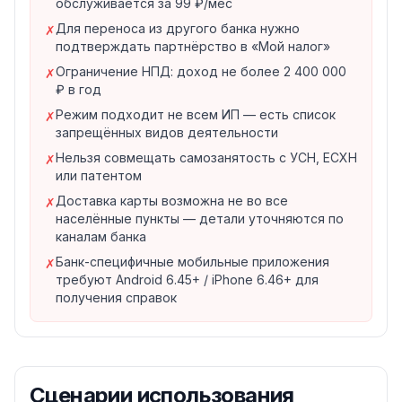
обслуживается за 99 ₽/мес
автоматически в момент формирования чека.
Для переноса из другого банка нужно
✗
Налогом облагаются только те поступления,
подтверждать партнёрство в «Мой налог»
которые вы сами отметите как профессиональный
Ограничение НПД: доход не более 2 400 000
✗
доход — перевод от родственника не учитывается.
₽ в год
4. Автоматический расчёт налога и оплата в
Режим подходит не всем ИП — есть список
✗
приложении
запрещённых видов деятельности
ФНС сама считает налог и выставляет счёт. Погасить
Нельзя совмещать самозанятость с УСН, ЕСХН
✗
его можно в приложении Т‑Банка. Счёт формируется
или патентом
ежемесячно с 10‑го по 12‑е число. Налоговая
Доставка карты возможна не во все
✗
автоматически применяет вычет 10 000 ₽,
населённые пункты — детали уточняются по
предоставляемый всем самозанятым — пока вычет
каналам банка
не исчерпан, ставка ниже обычной на 1%.
Банк-специфичные мобильные приложения
✗
5. Справки и поддержка
требуют Android 6.45+ / iPhone 6.46+ для
В приложении Т‑Банка можно заказать справку о
получения справок
постановке на учёт и справку о доходе — с
электронной подписью и печатью, официально
приравниваются к бумажной справке ФНС.
Бесплатная поддержка 24/7 специалистов по
Сценарии использования
вопросам самозанятости.