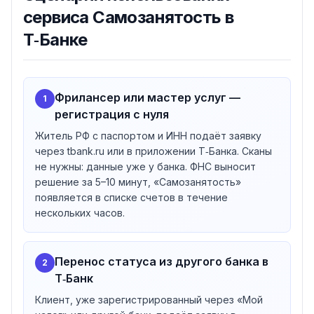
сервиса Самозанятость в
Доступны также сервисы ФНС: «Мой налог» и ЛК
налогоплательщика НПД.
Т‑Банке
Дебетовая карта Black — базовый инструмент
сервиса
Обслуживание 0 ₽
при общей сумме от 50 000 ₽ на
Фрилансер или мастер услуг —
1
карте, вкладах, накопительных счетах и в
регистрация с нуля
инвестициях. Иначе — 99 ₽ в месяц.
Бесплатное пополнение
с карт других банков в
Житель РФ с паспортом и ИНН подаёт заявку
приложении и в банкоматах Т‑Банка.
через tbank.ru или в приложении Т‑Банка. Сканы
не нужны: данные уже у банка. ФНС выносит
Переводы через СБП
на карты других банков — без
решение за 5–10 минут, «Самозанятость»
комиссии.
появляется в списке счетов в течение
Снятие без комиссии
— до 500 000 ₽ в банкоматах
нескольких часов.
Т‑Банка, от 3 000 до 100 000 ₽ в других банкоматах.
Доставка карты
— бесплатно, в удобное время и
место. При оформлении до 20:00 — в день
Перенос статуса из другого банка в
2
оформления либо на следующий день (кроме
Т‑Банк
отдельных регионов).
Клиент, уже зарегистрированный через «Мой
Кто может быть самозанятым с Т‑Банком