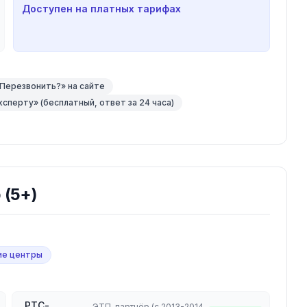
Доступен на платных тарифах
Перезвонить?» на сайте
сперту» (бесплатный, ответ за 24 часа)
р
(5+)
е центры
РТС-
—
ЭТП-партнёр (с 2013-2014