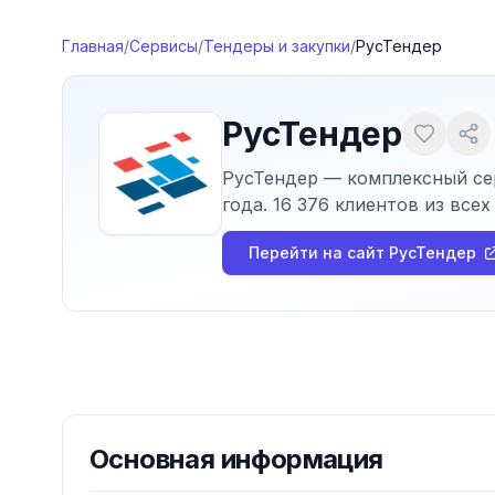
Перейти к содержимому
Главная
/
Сервисы
/
Тендеры и закупки
/
РусТендер
РусТендер
РусТендер — комплексный сер
года. 16 376 клиентов из все
Перейти на сайт
РусТендер
Основная информация