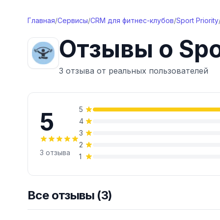
Перейти к содержимому
Главная
/
Сервисы
/
CRM для фитнес-клубов
/
Sport Priority
Отзывы о
Spo
3 отзыва от реальных пользователей
5
5
4
3
2
3
отзыва
1
Все отзывы (3)