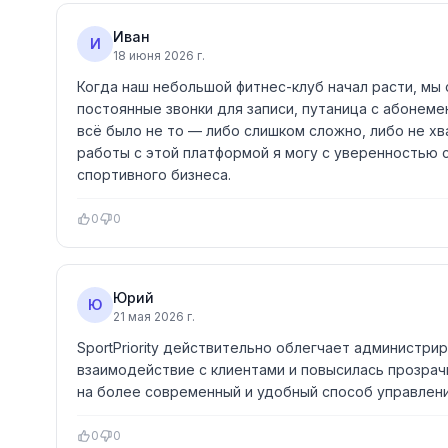
Иван
И
18 июня 2026 г.
Когда наш небольшой фитнес-клуб начал расти, мы с
постоянные звонки для записи, путаница с абонем
всё было не то — либо слишком сложно, либо не хва
работы с этой платформой я могу с уверенностью с
спортивного бизнеса.
0
0
Юрий
Ю
21 мая 2026 г.
SportPriority действительно облегчает администр
взаимодействие с клиентами и повысилась прозрач
на более современный и удобный способ управлени
0
0