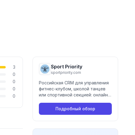
Sport Priority
3
sportpriority.com
0
0
Российская CRM для управления
0
фитнес-клубом, школой танцев
или спортивной секцией: онлайн-
0
расписание, мобильное
приложение клиента, виджет
Подробный обзор
бронирования залов и кортов,
приём оплат, готовый сайт.