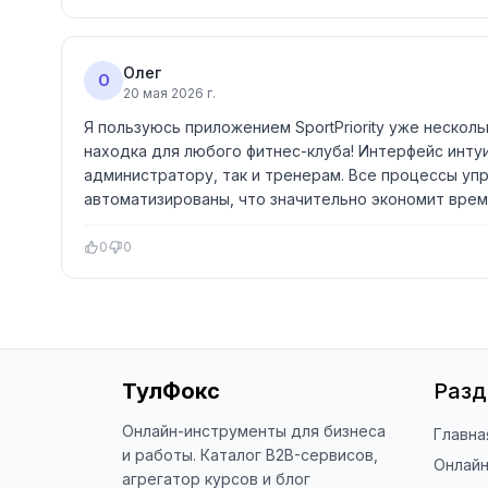
Олег
О
20 мая 2026 г.
Я пользуюсь приложением SportPriority уже нескол
находка для любого фитнес-клуба! Интерфейс интуи
администратору, так и тренерам. Все процессы уп
автоматизированы, что значительно экономит врем
0
0
ТулФокс
Раз
Онлайн-инструменты для бизнеса
Главна
и работы. Каталог B2B-сервисов,
Онлай
агрегатор курсов и блог