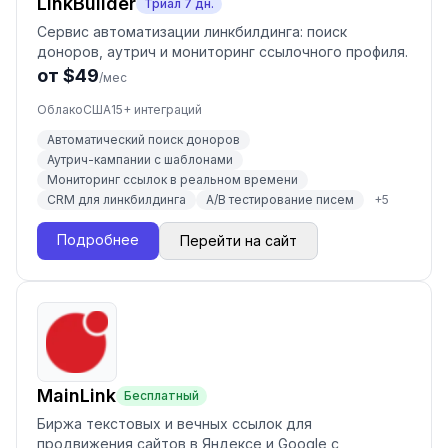
LinkBuilder
Триал
7
дн.
Сервис автоматизации линкбилдинга: поиск
доноров, аутрич и мониторинг ссылочного профиля.
от $49
/мес
Облако
США
15
+ интеграций
Автоматический поиск доноров
Аутрич-кампании с шаблонами
Мониторинг ссылок в реальном времени
CRM для линкбилдинга
A/B тестирование писем
+
5
Подробнее
Перейти на сайт
MainLink
Бесплатный
Биржа текстовых и вечных ссылок для
продвижения сайтов в Яндексе и Google с