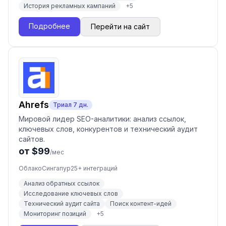
История рекламных кампаний
+
5
Подробнее
Перейти на сайт
Ahrefs
Триал
7
дн.
Мировой лидер SEO-аналитики: анализ ссылок,
ключевых слов, конкурентов и технический аудит
сайтов.
от $99
/мес
Облако
Сингапур
25
+ интеграций
Анализ обратных ссылок
Исследование ключевых слов
Технический аудит сайта
Поиск контент-идей
Мониторинг позиций
+
5