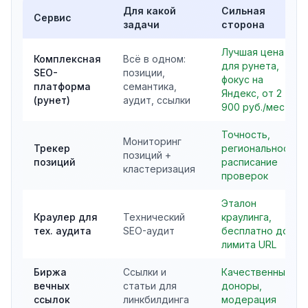
Для какой
Сильная
Сервис
задачи
сторона
Лучшая цена
Комплексная
Всё в одном:
для рунета,
SEO-
позиции,
фокус на
платформа
семантика,
Яндекс, от 2
(рунет)
аудит, ссылки
900 руб./мес
Точность,
Мониторинг
Трекер
региональность,
позиций +
позиций
расписание
кластеризация
проверок
Эталон
Краулер для
Технический
краулинга,
тех. аудита
SEO-аудит
бесплатно до
лимита URL
Биржа
Ссылки и
Качественные
вечных
статьи для
доноры,
ссылок
линкбилдинга
модерация