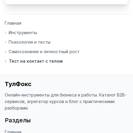
- Поделитесь своим опытом 
использования

👍 Ставьте лайки/дизлайки - это 
Главная
помогает мне понять, какие 
инструменты нуждаются в доработке. 
›
Инструменты
Я обновляю сайт каждую неделю на 
›
Психология и тесты
основе вашей обратной связи.

›
Самосознание и личностный рост
⭐ Если вам нравится ToolFox — буду 
›
Тест на контакт с телом
благодарен за отзыв о сайте в 
Яндекс.Браузере (нажмите на ⋮ → 
«Оценить сайт» в панели браузера). 
Это помогает другим людям находить 
ТулФокс
наши инструменты!

Онлайн-инструменты для бизнеса и работы. Каталог B2B-
Благодарю за доверие и 
сервисов, агрегатор курсов и блог с практическими
использование ToolFox! 🚀
разборами.
Разделы
Главная