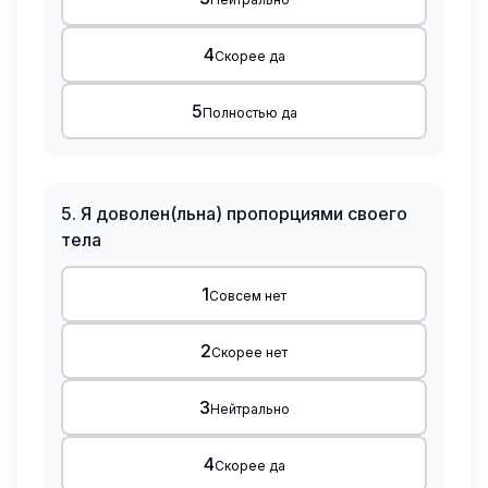
4
Скорее да
5
Полностью да
5
.
Я доволен(льна) пропорциями своего
тела
1
Совсем нет
2
Скорее нет
3
Нейтрально
4
Скорее да