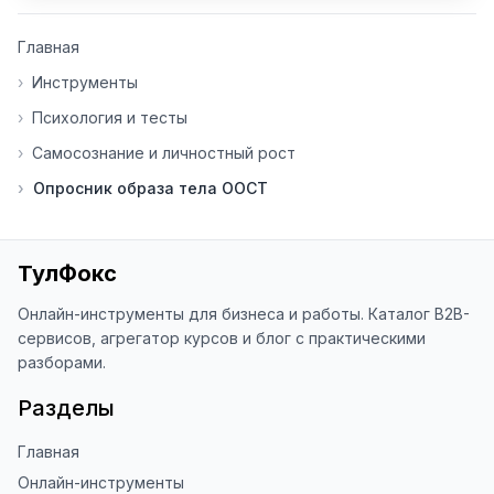
👍 Ставьте лайки/дизлайки - это 
Главная
помогает мне понять, какие 
инструменты нуждаются в доработке. 
›
Инструменты
Я обновляю сайт каждую неделю на 
›
Психология и тесты
основе вашей обратной связи.

›
Самосознание и личностный рост
⭐ Если вам нравится ToolFox — буду 
›
Опросник образа тела ООСТ
благодарен за отзыв о сайте в 
Яндекс.Браузере (нажмите на ⋮ → 
«Оценить сайт» в панели браузера). 
Это помогает другим людям находить 
ТулФокс
наши инструменты!

Онлайн-инструменты для бизнеса и работы. Каталог B2B-
Благодарю за доверие и 
сервисов, агрегатор курсов и блог с практическими
использование ToolFox! 🚀
разборами.
Разделы
Главная
Онлайн-инструменты