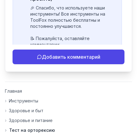
🎉 Спасибо, что используете наши 
инструменты! Все инструменты на 
ToolFox полностью бесплатны и 
постоянно улучшаются.

📝 Пожалуйста, оставляйте 
комментарии:

- Если инструмент работает 
Добавить комментарий
некорректно

- Если есть идеи по улучшению

- Поделитесь своим опытом 
использования

👍 Ставьте лайки/дизлайки - это 
Главная
помогает мне понять, какие 
инструменты нуждаются в доработке. 
›
Инструменты
Я обновляю сайт каждую неделю на 
›
Здоровье и быт
основе вашей обратной связи.

›
Здоровье и питание
⭐ Если вам нравится ToolFox — буду 
›
Тест на орторексию
благодарен за отзыв о сайте в 
Яндекс.Браузере (нажмите на ⋮ → 