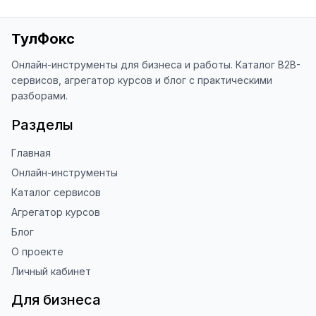
«Оценить сайт» в панели браузера). 
Это помогает другим людям находить 
ТулФокс
наши инструменты!

Онлайн-инструменты для бизнеса и работы. Каталог B2B-
Благодарю за доверие и 
сервисов, агрегатор курсов и блог с практическими
использование ToolFox! 🚀
разборами.
Разделы
Главная
Онлайн-инструменты
Каталог сервисов
Агрегатор курсов
Блог
О проекте
Личный кабинет
Для бизнеса