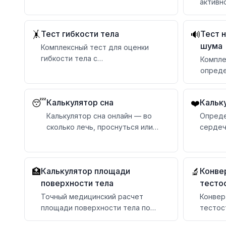
питанию и активности
активн
калори
Тест гибкости тела
Тест н
🤸
🔊
шума
Комплексный тест для оценки
гибкости тела с
Компле
профессиональными методиками
опреде
шумово
персон
Калькулятор сна
Кальк
😴
❤️
Калькулятор сна онлайн — во
Опреде
сколько лечь, проснуться или
сердеч
поставить будильник, если
возрас
ложитесь сейчас. По фазам и
циклам сна (90 минут)
Калькулятор площади
Конве
🏥
🔬
поверхности тела
тесто
Точный медицинский расчет
Конвер
площади поверхности тела по
тестос
формулам Мостеллера, Дюбуа и
мл и н