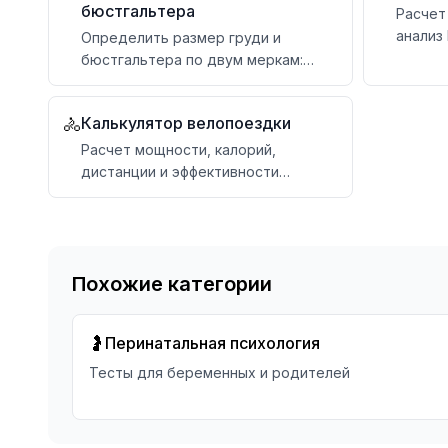
бюстгальтера
Расчет
анализ
Определить размер груди и
бюстгальтера по двум меркам:
обхвату под грудью и обхвату
груди
Калькулятор велопоездки
🚴
Расчет мощности, калорий,
дистанции и эффективности
велосипедных поездок
Похожие категории
🤰
Перинатальная психология
Тесты для беременных и родителей