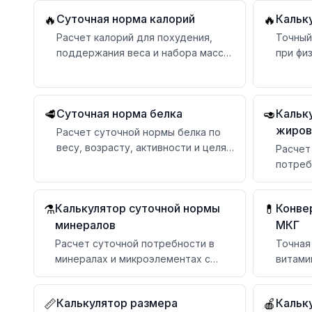
Хейкока
Суточная норма калорий
Кальк
🔥
🔥
Расчет калорий для похудения,
Точный
поддержания веса и набора массы
при фи
с БЖУ
веса, 
Суточная норма белка
Кальк
🥩
🥑
жиров
Расчет суточной нормы белка по
весу, возрасту, активности и целям
Расчет
с рекомендациями
потреб
активн
Калькулятор суточной нормы
Конве
⚗️
💊
минералов
МКГ
Расчет суточной потребности в
Точная
минералах и микроэлементах с
витами
учетом возраста и состояния
рекоме
Калькулятор размера
Кальк
📏
🍎