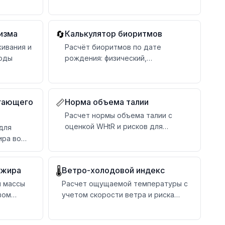
позвоночника и рекомендациями
изма
Калькулятор биоритмов
🔄
ивания и
Расчёт биоритмов по дате
воды
рождения: физический,
эмоциональный и
интеллектуальный циклы на
графике, с критическими днями и
гающего
Норма объема талии
📏
расшифровкой фаз
Расчет нормы объема талии с
оценкой WHtR и рисков для
для
здоровья
ира во
 жира
Ветро-холодовой индекс
🌡️
й массы
Расчет ощущаемой температуры с
зом
учетом скорости ветра и риска
обморожения