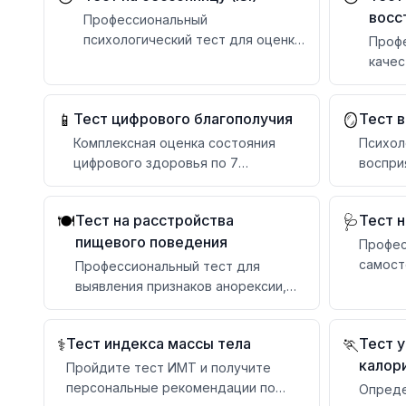
восс
Профессиональный
психологический тест для оценки
Профе
тяжести нарушений сна
качес
восст
с от
Тест цифрового благополучия
Тест в
📱
🪞
Комплексная оценка состояния
Психол
цифрового здоровья по 7
воспри
категориям с персональными
самооц
рекомендациями
Тест на расстройства
Тест 
🍽️
🩺
пищевого поведения
Профес
самост
Профессиональный тест для
нервно
выявления признаков анорексии,
булимии и других РПП
Тест индекса массы тела
Тест у
⚕️
🏃
калор
Пройдите тест ИМТ и получите
персональные рекомендации по
Опреде