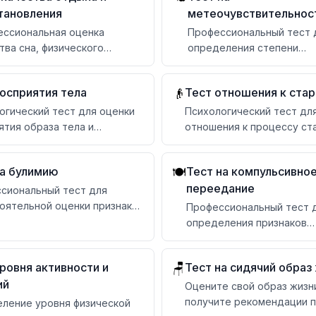
тановления
метеочувствительнос
ссиональная оценка
Профессиональный тест 
тва сна, физического
определения степени
ановления и баланса работы
метеозависимости орган
дыхом
осприятия тела
Тест отношения к ста
👴
огический тест для оценки
Психологический тест дл
ятия образа тела и
отношения к процессу ст
енки внешности
5 шкалам
на булимию
Тест на компульсивно
🍽️
переедание
сиональный тест для
оятельной оценки признаков
Профессиональный тест 
й булимии
определения признаков
компульсивного перееда
ровня активности и
Тест на сидячий образ
🪑
ий
Оцените свой образ жизн
получите рекомендации 
ление уровня физической