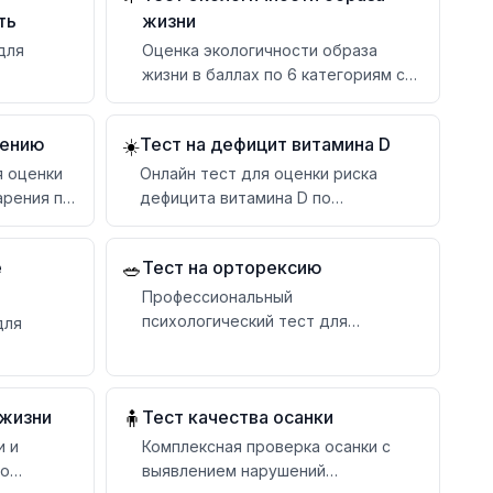
ть
жизни
для
Оценка экологичности образа
жизни в баллах по 6 категориям с
изма
персональными рекомендациями
рению
Тест на дефицит витамина D
☀️
я оценки
Онлайн тест для оценки риска
арения по
дефицита витамина D по
симптомам, образу жизни и
факторам риска
е
Тест на орторексию
🥗
Профессиональный
психологический тест для
для
определения признаков
орторексии
ния
 жизни
Тест качества осанки
🧍
и и
Комплексная проверка осанки с
по
выявлением нарушений