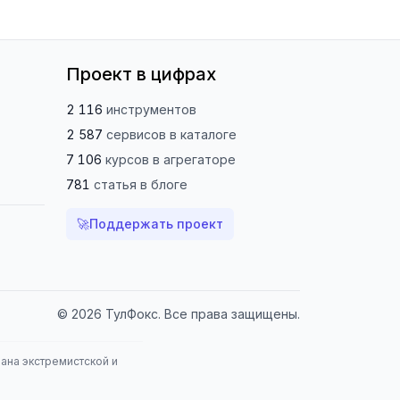
Проект в цифрах
2 116
инструментов
2 587
сервисов
в каталоге
7 106
курсов
в агрегаторе
781
статья
в блоге
🚀
Поддержать проект
© 2026 ТулФокс. Все права защищены.
нана экстремистской и