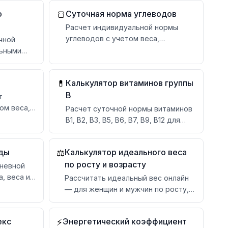
о
Суточная норма углеводов
🍞
Расчет индивидуальной нормы
углеводов с учетом веса,
чной
активности и целей питания
льными
ию
Калькулятор витаминов группы
💊
B
т
ом веса,
Расчет суточной нормы витаминов
B1, B2, B3, B5, B6, B7, B9, B12 для
разных категорий
оды
Калькулятор идеального веса
⚖️
по росту и возрасту
дневной
, веса и
Рассчитать идеальный вес онлайн
— для женщин и мужчин по росту,
возрасту и телосложению.
Формулы Брока, Девайна, Лоренца,
екс
Энергетический коэффициент
⚡
Робинсона и Миллера