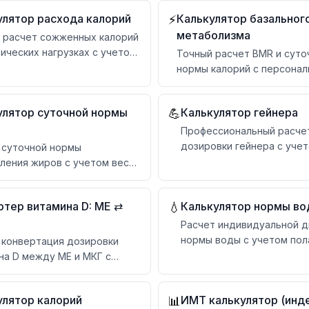
улятор расхода калорий
Калькулятор базальног
⚡
метаболизма
 расчет сожженных калорий
зических нагрузках с учетом
Точный расчет BMR и суто
времени и типа активности
нормы калорий с персона
рекомендациями по питан
улятор суточной нормы
Калькулятор гейнера
💪
Профессиональный расче
дозировки гейнера с учет
 суточной нормы
питания и тренировок
ления жиров с учетом веса,
ости и целей
ртер витамина D: МЕ ⇄
Калькулятор нормы в
💧
Расчет индивидуальной 
нормы воды с учетом пола
 конвертация дозировки
физической активности
на D между МЕ и МКГ с
ндациями
улятор калорий
ИМТ калькулятор (инд
📊