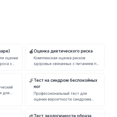
hape)
Оценка диетического риска
🍎
ля оценки
Комплексная оценка рисков
проса с
здоровья связанных с питанием по
ей
20 критериям
Тест на синдром беспокойных
🦵
ног
ический
я для
Профессиональный тест для
оценки вероятности синдрома
беспокойных ног
Тест экологичности образа
🌱