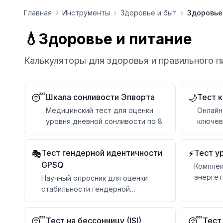
Перейти к содержимому
Главная
›
Инструменты
›
Здоровье и быт
›
Здоровье
💧
Здоровье и питание
Калькуляторы для здоровья и правильного п
Шкала сонливости Эпворта
Тест к
😴
🌙
Медицинский тест для оценки
Онлайн
уровня дневной сонливости по 8
ключев
ситуациям с профессиональной
клинич
интерпретацией
Тест гендерной идентичности
Тест у
🎭
⚡
GPSQ
Комплек
энергет
Научный опросник для оценки
категор
стабильности гендерной
идентичности и самовосприятия
Тест на бессонницу (ISI)
Тест
😴
😴