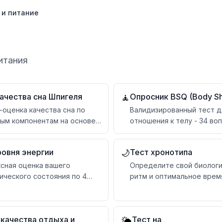
 и питание
итания
ачества сна Шпигеля
Опросник BSQ (Body S
🧘
-оценка качества сна по
Валидизированный тест д
ым компонентам на основе
отношения к телу - 34 во
еских шкал сна
детальной интерпретаци
ровня энергии
Тест хронотипа
🌙
сная оценка вашего
Определите свой биолог
ического состояния по 4
ритм и оптимальное врем
иям
работы и сна
 качества отдыха и
Тест на
🌤️