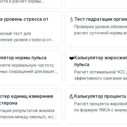
увеличению активности
ости и расчет нормы
й для достижения целей
а уровень стресса от
Тест гидратации орган
💧
Проверка уровня обезвож
расчет суточной нормы 
ксный тест для
ления уровня стресса от
го воздействия с
альными рекомендациями
улятор нормы пульса
Калькулятор жиросжи
❤️
пульса
лите нормальную частоту
ных сокращений для вашего
Расчет оптимальной ЧСС 
та
эффективного сжигания ж
время тренировок
ртер единиц измерения
Калькулятор процента
💪
стерона
Расчет процента жирово
по формуле YMCA с анали
тация результатов анализа
состава тела
терона между нмоль/л, нг/
г/дл с оценкой нормы