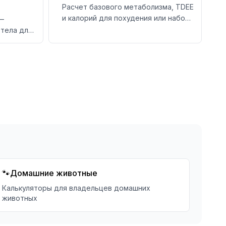
Расчет базового метаболизма, TDEE
и калорий для похудения или набора
—
массы
 тела для
по росту и
🐾
Домашние животные
Калькуляторы для владельцев домашних
животных