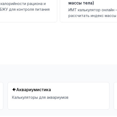
массы тела)
 калорийности рациона и
 БЖУ для контроля питания
ИМТ калькулятор онлайн 
рассчитать индекс массы
женщин, мужчин и детей 
весу. С учётом возраста,
бесплатно
🐠
Аквариумистика
Калькуляторы для аквариумов