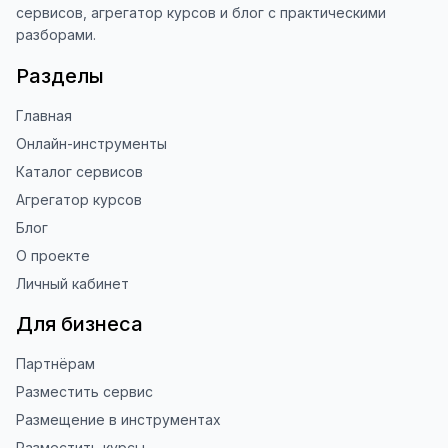
сервисов, агрегатор курсов и блог с практическими
Елена
•
7 мая 2026 г., 12:27
разборами.
надо пить больше воды. 

Разделы
готова правильно питаться
Главная
0
0
Ответить
Онлайн-инструменты
Каталог сервисов
Вероника
•
5 мар. 2026 г., 06:30
Агрегатор курсов
Очень понравился калькулятор. В целом 
Блог
похож и на другие. У меня рост 180 см и 
О проекте
в целом согласна, что 70-74 кг, это 
Личный кабинет
норма. Там можно и меньше, но во 
первых я ноги таскать не буду, а во 
Для бизнеса
вторых, у меня тогда даже мышц не 
будет😅

Партнёрам
Спасибо за интересный подход и 
классные предложения! Но исправьте 
Разместить сервис
ошибки, это ужас какой-то 😅
Размещение в инструментах
Разместить курсы