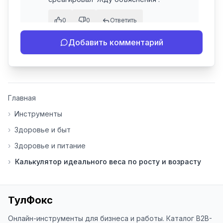
0
0
Ответить
Добавить комментарий
зачем это где я могу
•
7 мая
войти и питаться
2026 г.,
12:52
правильно
Главная
хочу питаться правильно по курсу .
›
Инструменты
0
0
Ответить
›
Здоровье и быт
›
Здоровье и питание
Елена
•
7 мая 2026 г., 12:42
›
Калькулятор идеального веса по росту и возрасту
мне надо сбросить 60 кг
0
0
Ответить
ТулФокс
Онлайн-инструменты для бизнеса и работы. Каталог B2B-