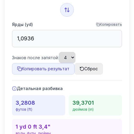
Ярды (yd)
Копировать
Знаков после запятой:
Копировать результат
Сброс
Детальная разбивка
3,2808
39,3701
футов (ft)
дюймов (in)
1
yd
0
ft
3,4
"
ярды, футы, дюймы