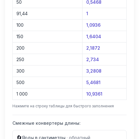
50
0,5468
91,44
1
100
1,0936
150
1,6404
200
2,1872
250
2,734
300
3,2808
500
5,4681
1 000
10,9361
Нажмите на строку таблицы для быстрого заполнения
Смежные конвертеры длины:
🔄
Ярды в сантиметры
·
обратный