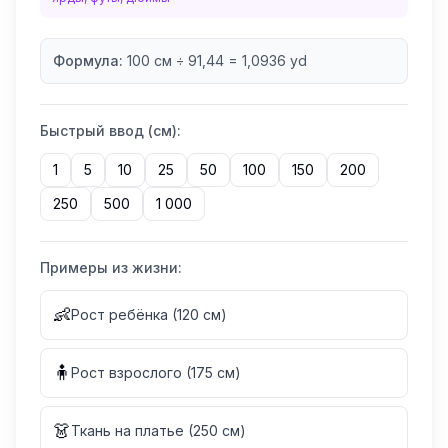
Формула:
100
см ÷ 91,44 =
1,0936
yd
Быстрый ввод (
см
):
1
5
10
25
50
100
150
200
250
500
1 000
Примеры из жизни:
👶
Рост ребёнка (120 см)
🧍
Рост взрослого (175 см)
👗
Ткань на платье (250 см)