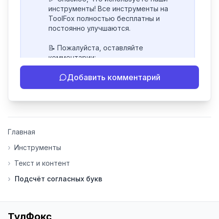
инструменты! Все инструменты на 
ToolFox полностью бесплатны и 
постоянно улучшаются.

📝 Пожалуйста, оставляйте 
комментарии:

- Если инструмент работает 
Добавить комментарий
некорректно

- Если есть идеи по улучшению

- Поделитесь своим опытом 
использования

👍 Ставьте лайки/дизлайки - это 
Главная
помогает мне понять, какие 
инструменты нуждаются в доработке. 
›
Инструменты
Я обновляю сайт каждую неделю на 
›
Текст и контент
основе вашей обратной связи.

›
Подсчёт согласных букв
⭐ Если вам нравится ToolFox — буду 
благодарен за отзыв о сайте в 
Яндекс.Браузере (нажмите на ⋮ → 
«Оценить сайт» в панели браузера). 
ТулФокс