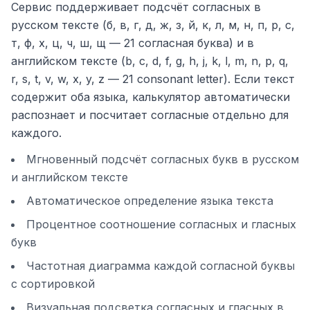
Сервис поддерживает подсчёт согласных в
русском тексте (б, в, г, д, ж, з, й, к, л, м, н, п, р, с,
т, ф, х, ц, ч, ш, щ — 21 согласная буква) и в
английском тексте (b, c, d, f, g, h, j, k, l, m, n, p, q,
r, s, t, v, w, x, y, z — 21 consonant letter). Если текст
содержит оба языка, калькулятор автоматически
распознает и посчитает согласные отдельно для
каждого.
Мгновенный подсчёт согласных букв в русском
и английском тексте
Автоматическое определение языка текста
Процентное соотношение согласных и гласных
букв
Частотная диаграмма каждой согласной буквы
с сортировкой
Визуальная подсветка согласных и гласных в