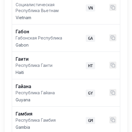
Социалистическая
VN
Республика Вьетнам
Vietnam
Габон
Габонская Республика
GA
Gabon
Гаити
Республика Гаити
HT
Haiti
Гайана
Республика Гайана
GY
Guyana
Гамбия
Республика Гамбия
GM
Gambia