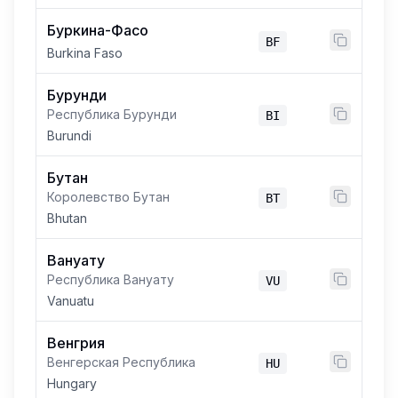
Буркина-Фасо
BF
Burkina Faso
Бурунди
Республика Бурунди
BI
Burundi
Бутан
Королевство Бутан
BT
Bhutan
Вануату
Республика Вануату
VU
Vanuatu
Венгрия
Венгерская Республика
HU
Hungary