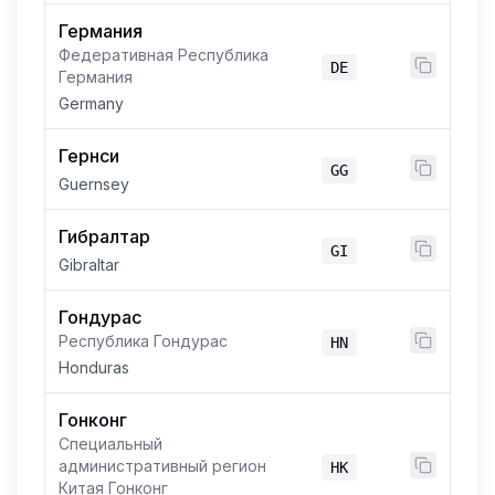
Германия
Федеративная Республика
DE
Германия
Germany
Гернси
GG
Guernsey
Гибралтар
GI
Gibraltar
Гондурас
Республика Гондурас
HN
Honduras
Гонконг
Специальный
административный регион
HK
Китая Гонконг