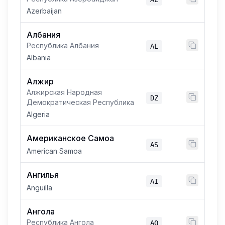
Azerbaijan
Албания
Республика Албания
AL
Albania
Алжир
Алжирская Народная
DZ
Демократическая Республика
Algeria
Американское Самоа
AS
American Samoa
Ангилья
AI
Anguilla
Ангола
Республика Ангола
AO