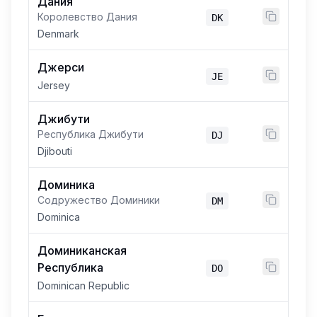
Дания
Королевство Дания
DK
Denmark
Джерси
JE
Jersey
Джибути
Республика Джибути
DJ
Djibouti
Доминика
Содружество Доминики
DM
Dominica
Доминиканская
Республика
DO
Dominican Republic