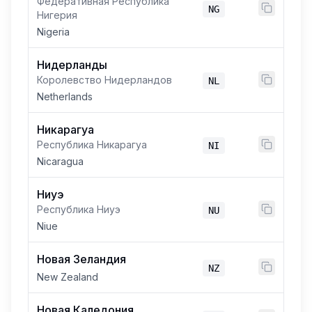
Федеративная Республика
NG
Нигерия
Nigeria
Нидерланды
Королевство Нидерландов
NL
Netherlands
Никарагуа
Республика Никарагуа
NI
Nicaragua
Ниуэ
Республика Ниуэ
NU
Niue
Новая Зеландия
NZ
New Zealand
Новая Каледония