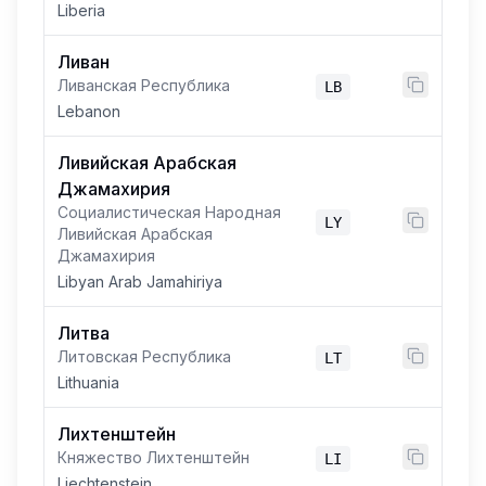
Liberia
Ливан
Ливанская Республика
LB
Lebanon
Ливийская Арабская
Джамахирия
Социалистическая Народная
LY
Ливийская Арабская
Джамахирия
Libyan Arab Jamahiriya
Литва
Литовская Республика
LT
Lithuania
Лихтенштейн
Княжество Лихтенштейн
LI
Liechtenstein