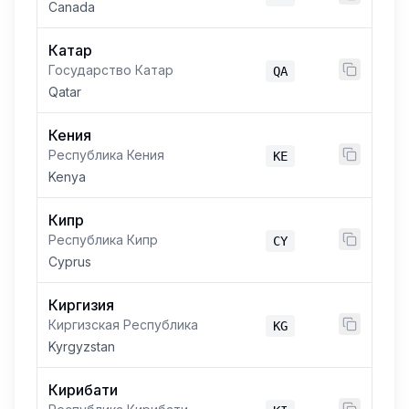
Canada
Катар
Государство Катар
QA
Qatar
Кения
Республика Кения
KE
Kenya
Кипр
Республика Кипр
CY
Cyprus
Киргизия
Киргизская Республика
KG
Kyrgyzstan
Кирибати