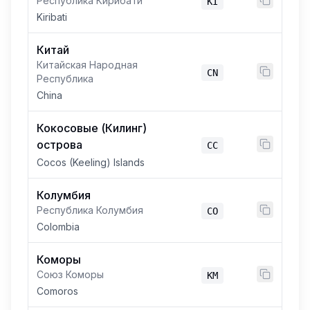
Республика Кирибати
KI
Kiribati
Китай
Китайская Народная
CN
Республика
China
Кокосовые (Килинг)
острова
CC
Cocos (Keeling) Islands
Колумбия
Республика Колумбия
CO
Colombia
Коморы
Союз Коморы
KM
Comoros