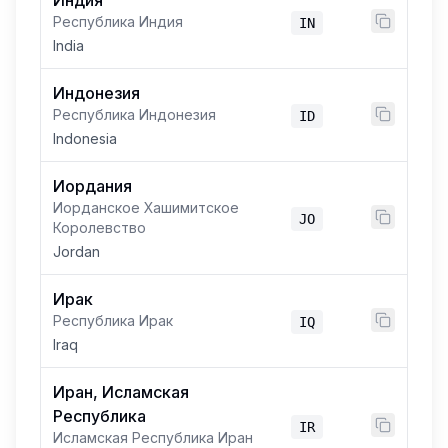
Индия
Республика Индия
IN
India
Индонезия
Республика Индонезия
ID
Indonesia
Иордания
Иорданское Хашимитское
JO
Королевство
Jordan
Ирак
Республика Ирак
IQ
Iraq
Иран, Исламская
Республика
IR
Исламская Республика Иран