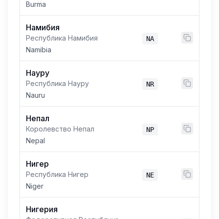
Burma
Намибия
Республика Намибия
NA
Namibia
Науру
Республика Науру
NR
Nauru
Непал
Королевство Непал
NP
Nepal
Нигер
Республика Нигер
NE
Niger
Нигерия