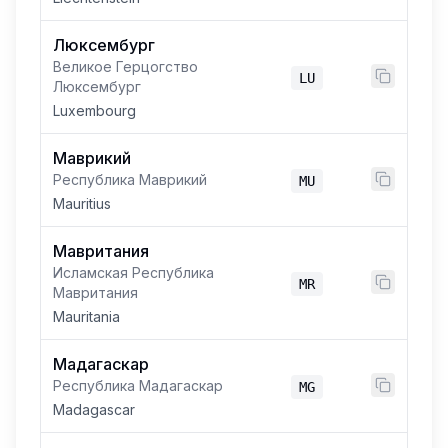
Люксембург
Великое Герцогство
LU
Люксембург
Luxembourg
Маврикий
Республика Маврикий
MU
Mauritius
Мавритания
Исламская Республика
MR
Мавритания
Mauritania
Мадагаскар
Республика Мадагаскар
MG
Madagascar