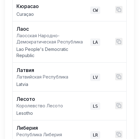
Кюрасао
CW
Curaçao
Лаос
Лаосская Народно-
Демократическая Республика
LA
Lao People's Democratic
Republic
Латвия
Латвийская Республика
LV
Latvia
Лесото
Королевство Лесото
LS
Lesotho
Либерия
Республика Либерия
LR