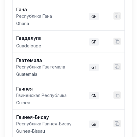
Гана
Республика Гана
GH
Ghana
Гваделупа
GP
Guadeloupe
Гватемала
Республика Гватемала
GT
Guatemala
Гвинея
Гвинейская Республика
GN
Guinea
Гвинея-Бисау
Республика Гвинея-Бисау
GW
Guinea-Bissau