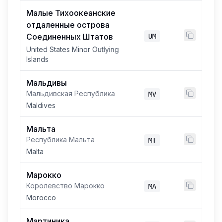
Малые Тихоокеанские
отдаленные острова
Соединенных Штатов
UM
United States Minor Outlying
Islands
Мальдивы
Мальдивская Республика
MV
Maldives
Мальта
Республика Мальта
MT
Malta
Марокко
Королевство Марокко
MA
Morocco
Мартиника