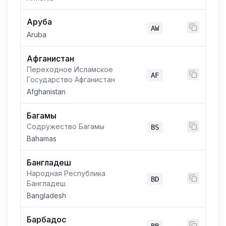
Аруба
AW
Aruba
Афганистан
Переходное Исламское
AF
Государство Афганистан
Afghanistan
Багамы
Содружество Багамы
BS
Bahamas
Бангладеш
Народная Республика
BD
Бангладеш
Bangladesh
Барбадос