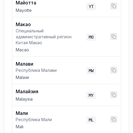
Майотта
YT
Mayotte
Макао
Специальный
административный регион
MO
Китая Макао
Macao
Малави
Республика Малави
MW
Malawi
Малайзия
MY
Malaysia
Мали
Республика Мали
ML
Mali