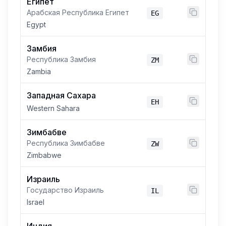
Египет
Арабская Республика Египет
EG
Egypt
Замбия
Республика Замбия
ZM
Zambia
Западная Сахара
EH
Western Sahara
Зимбабве
Республика Зимбабве
ZW
Zimbabwe
Израиль
Государство Израиль
IL
Israel