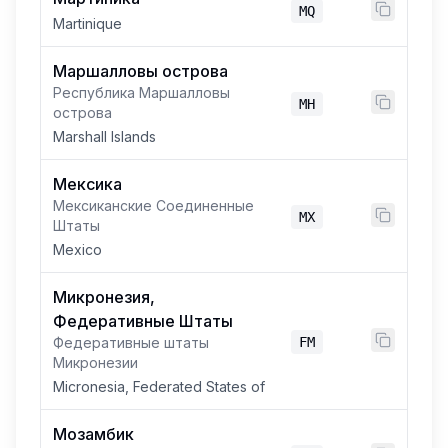
MQ
Martinique
Маршалловы острова
Республика Маршалловы
MH
острова
Marshall Islands
Мексика
Мексиканские Соединенные
MX
Штаты
Mexico
Микронезия,
Федеративные Штаты
Федеративные штаты
FM
Микронезии
Micronesia, Federated States of
Мозамбик