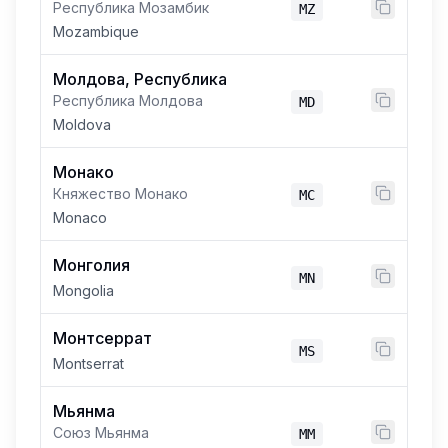
Республика Мозамбик
MZ
Mozambique
Молдова, Республика
Республика Молдова
MD
Moldova
Монако
Княжество Монако
MC
Monaco
Монголия
MN
Mongolia
Монтсеррат
MS
Montserrat
Мьянма
Союз Мьянма
MM