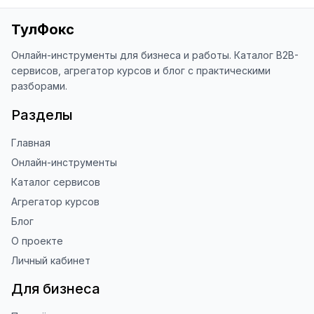
«Оценить сайт» в панели браузера). 
Это помогает другим людям находить 
ТулФокс
наши инструменты!

Онлайн-инструменты для бизнеса и работы. Каталог B2B-
Благодарю за доверие и 
сервисов, агрегатор курсов и блог с практическими
использование ToolFox! 🚀
разборами.
Разделы
Главная
Онлайн-инструменты
Каталог сервисов
Агрегатор курсов
Блог
О проекте
Личный кабинет
Для бизнеса