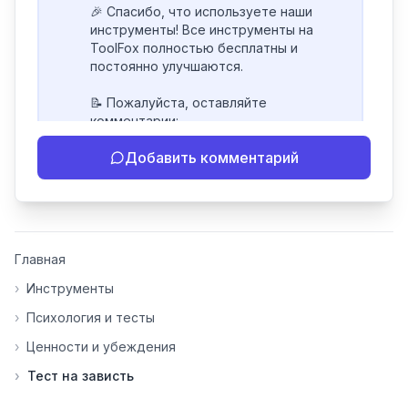
🎉 Спасибо, что используете наши 
инструменты! Все инструменты на 
ToolFox полностью бесплатны и 
постоянно улучшаются.

📝 Пожалуйста, оставляйте 
комментарии:

- Если инструмент работает 
Добавить комментарий
некорректно

- Если есть идеи по улучшению

- Поделитесь своим опытом 
использования

👍 Ставьте лайки/дизлайки - это 
Главная
помогает мне понять, какие 
инструменты нуждаются в доработке. 
›
Инструменты
Я обновляю сайт каждую неделю на 
›
Психология и тесты
основе вашей обратной связи.

›
Ценности и убеждения
⭐ Если вам нравится ToolFox — буду 
›
Тест на зависть
благодарен за отзыв о сайте в 
Яндекс.Браузере (нажмите на ⋮ → 