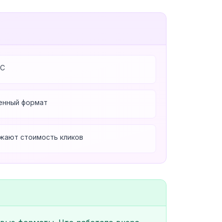
PC
енный формат
жают стоимость кликов