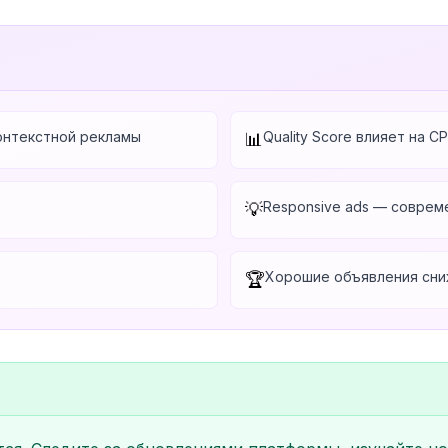
онтекстной рекламы
Quality Score влияет на C
📊
Responsive ads — соврем
💡
Хорошие объявления сни
🏆